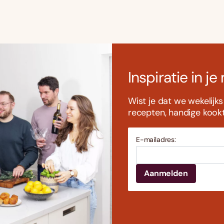
Inspiratie in je
Wist je dat we wekelijk
recepten, handige kookti
E-mailadres: