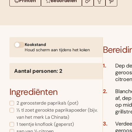
Printen
Beoordelen
Kookstand
Bereidi
Houd scherm aan tijdens het koken
Dep de
Aantal personen: 2
geroos
citroen
Ingrediënten
Blanch
af, de
2 geroosterde paprika’s (pot)
op midd
½ tl zoet gerookte paprikapoeder (bijv.
grillst
van het merk La Chinata)
Verdee
1 teentje knoflook (geperst)
geroos
sap van ½ citroen