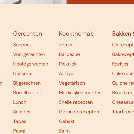
Gerechten
Kookthema's
Bakken 
Soepen
Zomer
IJs recep
Voorgerechten
Barbecue
Bakrecep
Hoofdgerechten
Picknick
Koekjes
s
Desserts
Airfryer
Cake rece
n
Bijgerechten
Vegetarisch
Quiche re
Borrelhapjes
Makkelijke recepten
Brood rec
Lunch
Snelle recepten
Cheeseca
Salades
Gezonde recepten
Taart rec
Tapas
Gehakt
Pasta
Zalm