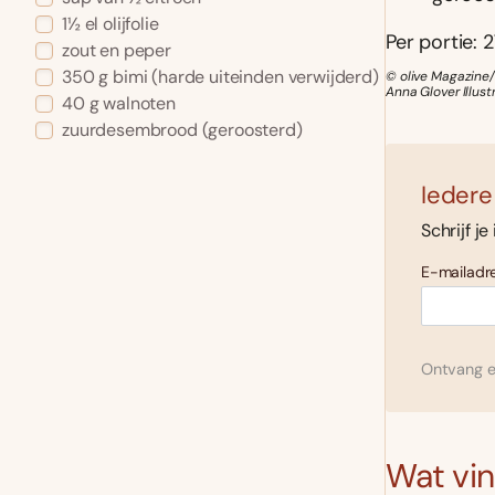
1½ el olijfolie
Per portie: 2
zout en peper
350 g bimi (harde uiteinden verwijderd)
© olive Magazine/
Anna Glover Illus
40 g walnoten
zuurdesembrood (geroosterd)
Iedere
Schrijf je
E-mailadre
Ontvang el
Wat vind