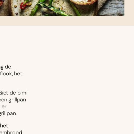
ng de
look, het
Giet de bimi
en grillpan
 er
rillpan.
 het
sembrood.