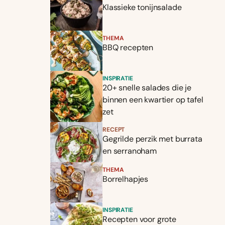
Klassieke tonijnsalade
THEMA
BBQ recepten
INSPIRATIE
20+ snelle salades die je
binnen een kwartier op tafel
zet
RECEPT
Gegrilde perzik met burrata
en serranoham
THEMA
Borrelhapjes
INSPIRATIE
Recepten voor grote