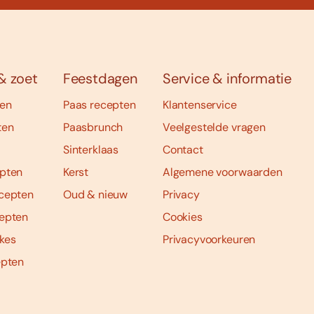
& zoet
Feestdagen
Service & informatie
ten
Paas recepten
Klantenservice
ten
Paasbrunch
Veelgestelde vragen
Sinterklaas
Contact
pten
Kerst
Algemene voorwaarden
cepten
Oud & nieuw
Privacy
epten
Cookies
kes
Privacyvoorkeuren
epten