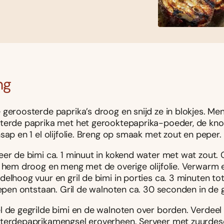
ng
 geroosterde paprika’s droog en snijd ze in blokjes. Me
terde paprika met het gerooktepaprika-poeder, de knof
sap en 1 el olijfolie. Breng op smaak met zout en peper.
eer de bimi ca. 1 minuut in kokend water met wat zout. 
p hem droog en meng met de overige olijfolie. Verwarm e
elhoog vuur en gril de bimi in porties ca. 3 minuten tot
repen ontstaan. Gril de walnoten ca. 30 seconden in de g
l de gegrilde bimi en de walnoten over borden. Verdeel
terdepaprikamengsel eroverheen. Serveer met zuurde