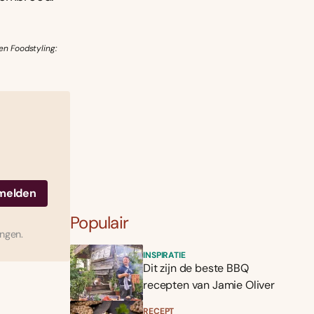
en Foodstyling:
Populair
ingen.
INSPIRATIE
Dit zijn de beste BBQ
recepten van Jamie Oliver
RECEPT