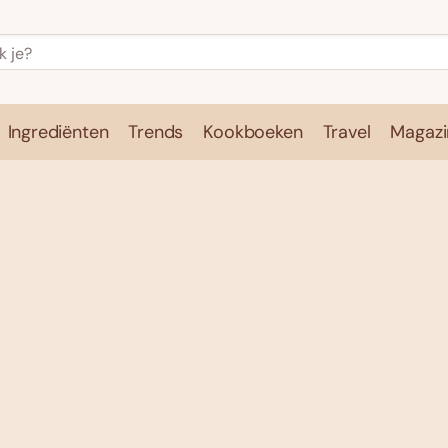
Ingrediënten
Trends
Kookboeken
Travel
Magazi
e
Kookschool
Ingrediënten
Trends
Kookboeken