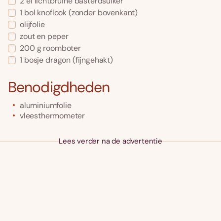
2
el
lichtbruine basterdsuiker
1
bol
knoflook
(zonder bovenkant)
olijfolie
zout en peper
200
g
roomboter
1
bosje
dragon
(fijngehakt)
Benodigdheden
aluminiumfolie
vleesthermometer
Lees verder na de advertentie