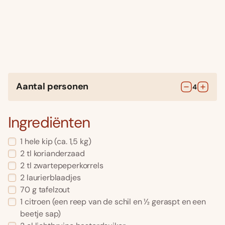
Aantal personen
4
Ingrediënten
1
hele kip
(ca. 1,5 kg)
2
tl
korianderzaad
2
tl
zwartepeperkorrels
2
laurierblaadjes
70
g
tafelzout
1
citroen
(een reep van de schil en ½ geraspt en een
beetje sap)