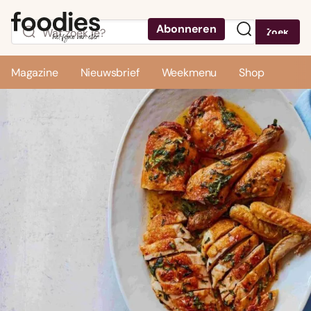
Abonneren
Zoek
Menu
Magazine
Nieuwsbrief
Weekmenu
Shop