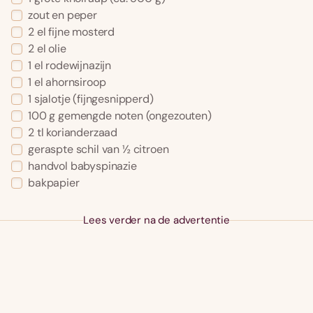
zout en peper
2 el fijne mosterd
2 el olie
1 el rodewijnazijn
1 el ahornsiroop
1 sjalotje (fijngesnipperd)
100 g gemengde noten (ongezouten)
2 tl korianderzaad
geraspte schil van ½ citroen
handvol babyspinazie
bakpapier
Lees verder na de advertentie