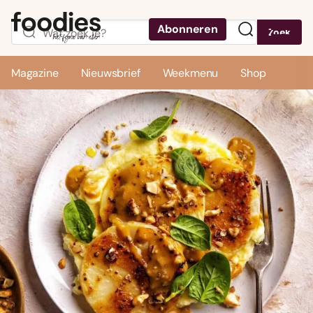
Abonneren
Zoek
Menu
Magazine
Nieuwsbrief
Weekmenu
Shop