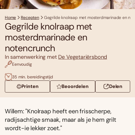
Home
Recepten
Gegrilde knolraap met mosterdmarinade en no
Gegrilde knolraap met
mosterdmarinade en
notencrunch
In samenwerking met
De Vegetariërsbond
Eenvoudig
35 min. bereidingstijd
Printen
Beoordelen
Delen
Willem: "Knolraap heeft een frisscherpe,
radijsachtige smaak, maar als je hem grilt
wordt-ie lekker zoet."