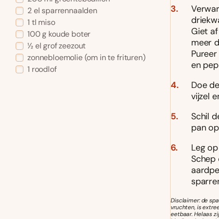
Verwar
2 el sparrennaalden
driekw
1 tl miso
Giet af
100 g koude boter
meer da
½ el grof zeezout
Pureer
zonnebloemolie (om in te frituren)
en pep
1 roodlof
Doe de
vijzel 
Schil d
pan op 
Leg op
Schep 
aardpee
sparre
Disclaimer: de spa
vruchten, is extr
eetbaar. Helaas z