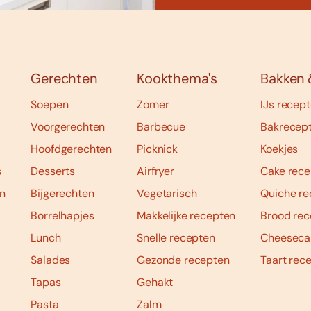
Gerechten
Kookthema's
Bakken 
Soepen
Zomer
IJs recep
Voorgerechten
Barbecue
Bakrecep
Hoofdgerechten
Picknick
Koekjes
s
Desserts
Airfryer
Cake rece
n
Bijgerechten
Vegetarisch
Quiche re
Borrelhapjes
Makkelijke recepten
Brood rec
Lunch
Snelle recepten
Cheeseca
Salades
Gezonde recepten
Taart rec
Tapas
Gehakt
Pasta
Zalm