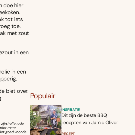
n doe hier
eekoken.
k tot iets
voeg toe.
aak met zout
ezout in een
olie in een
apperig.
e biet over.
Populair
g
INSPIRATIE
Dit zijn de beste BBQ
recepten van Jamie Oliver
zijn holle rode
 niet meer
iet goed voor de
RECEPT