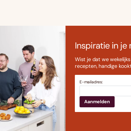
Inspiratie in je
Wist je dat we wekelijk
recepten, handige kookti
E-mailadres: