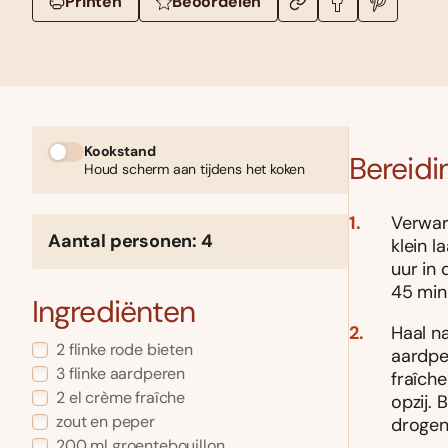
Printen
Beoordelen
Kookstand
Bereidi
Houd scherm aan tijdens het koken
Verwar
Aantal personen: 4
klein l
uur in 
45 minu
Ingrediënten
Haal na
2 flinke rode bieten
aardpe
3 flinke aardperen
fraîch
2 el crème fraîche
opzij. 
zout en peper
drogen.
200 ml groentebouillon