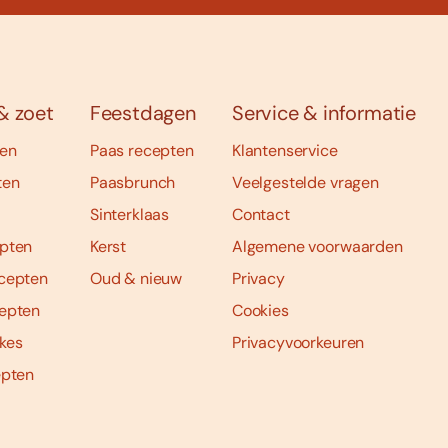
& zoet
Feestdagen
Service & informatie
ten
Paas recepten
Klantenservice
ten
Paasbrunch
Veelgestelde vragen
Sinterklaas
Contact
pten
Kerst
Algemene voorwaarden
cepten
Oud & nieuw
Privacy
epten
Cookies
kes
Privacyvoorkeuren
epten