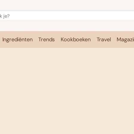
Ingrediënten
Trends
Kookboeken
Travel
Magazi
e
Kookschool
Ingrediënten
Trends
Kookboeken