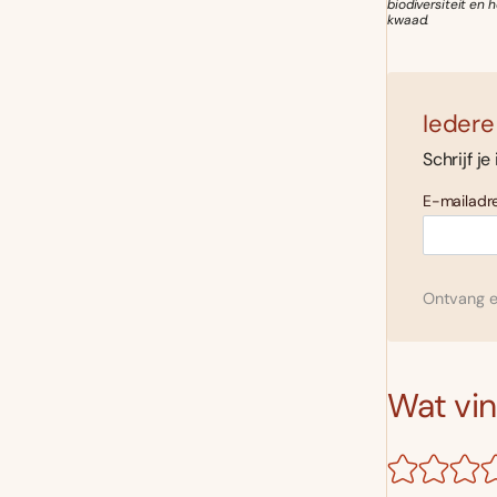
biodiversiteit en
kwaad.
Iedere
Schrijf je
E-mailadre
Ontvang el
Wat vind