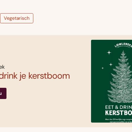
Vegetarisch
ek
drink je kerstboom
u