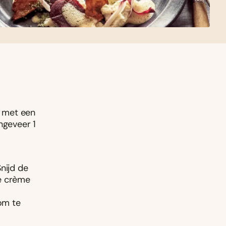
n met een
ngeveer 1
nijd de
de crème
 om te