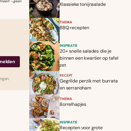
sumeert – geen
Klassieke tonijnsalade
THEMA
BBQ recepten
INSPIRATIE
20+ snelle salades die je
binnen een kwartier op tafel
zet
RECEPT
ingen.
Gegrilde perzik met burrata
en serranoham
THEMA
Borrelhapjes
INSPIRATIE
Recepten voor grote