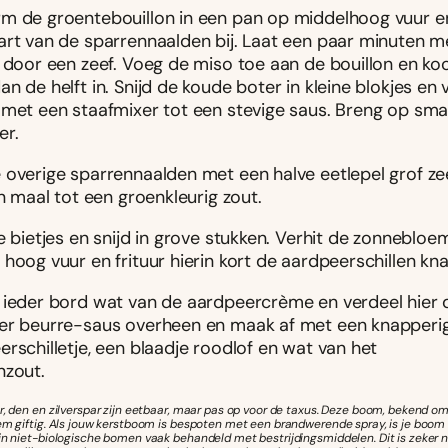
m de groentebouillon in een pan op middelhoog vuur e
art van de sparrennaalden bij. Laat een paar minuten m
 door een zeef. Voeg de miso toe aan de bouillon en koo
n de helft in. Snijd de koude boter in kleine blokjes en 
 met een staafmixer tot een stevige saus. Breng op sm
er.
 overige sparrennaalden met een halve eetlepel grof ze
en maal tot een groenkleurig zout.
e bietjes en snijd in grove stukken. Verhit de zonnebloem
hoog vuur en frituur hierin kort de aardpeerschillen kn
 ieder bord wat van de aardpeercrème en verdeel hier d
er beurre-saus overheen en maak af met een knapperi
rschilletje, een blaadje roodlof en wat van het
nzout.
r, den en zilverspar zijn eetbaar, maar pas op voor de taxus. Deze boom, bekend om 
eem giftig. Als jouw kerstboom is bespoten met een brandwerende spray, is je boom
ijn niet-biologische bomen vaak behandeld met bestrijdingsmiddelen. Dit is zeker n