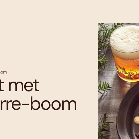
boom
t met
urre-boom