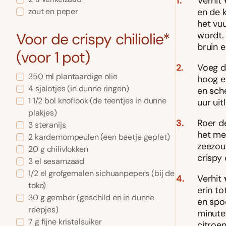
Verhit
en de 
zout en peper
het vuu
Voor de crispy chiliolie*
wordt.
bruin e
(voor 1 pot)
Voeg d
350
ml
plantaardige olie
hoog e
4
sjalotjes
(in dunne ringen)
en sche
1 1/2
bol
knoflook
(de teentjes in dunne
uur uit
plakjes)
Roer d
3
steranijs
het me
2
kardemompeulen
(een beetje geplet)
zeezout
20
g
chilivlokken
crispy 
3
el
sesamzaad
1/2
el
grofgemalen sichuanpepers
(bij de
Verhit
toko)
erin to
30
g
gember
(geschild en in dunne
en spo
reepjes)
minute
7
g
fijne kristalsuiker
citroe