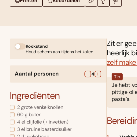
Printen
Beoordelen
Zit er gee
Kookstand
heerlijk 
Houd scherm aan tijdens het koken
zelf make
Aantal personen
4
Tip
Je hebt vo
pittige ol
Ingrediënten
pasta’s.
2
grote
venkelknollen
60
g
boter
Bereidi
4
el
olijfolie
(+ invetten)
3
el
bruine basterdsuiker
2
tl
venkelzaad