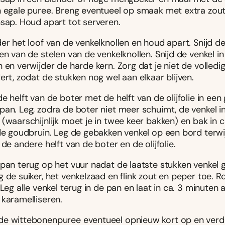
n egale puree. Breng eventueel op smaak met extra zout
nsap. Houd apart tot serveren.
er het loof van de venkelknollen en houd apart. Snijd d
en van de stelen van de venkelknollen. Snijd de venkel i
 en verwijder de harde kern. Zorg dat je niet de volledi
ert, zodat de stukken nog wel aan elkaar blijven.
e helft van de boter met de helft van de olijfolie in een
an. Leg, zodra de boter niet meer schuimt, de venkel in
(waarschijnlijk moet je in twee keer bakken) en bak in 
de goudbruin. Leg de gebakken venkel op een bord terwij
 de andere helft van de boter en de olijfolie.
 pan terug op het vuur nadat de laatste stukken venkel 
 de suiker, het venkelzaad en flink zout en peper toe. R
 Leg alle venkel terug in de pan en laat in ca. 3 minuten a
 karamelliseren.
e wittebonenpuree eventueel opnieuw kort op en verd