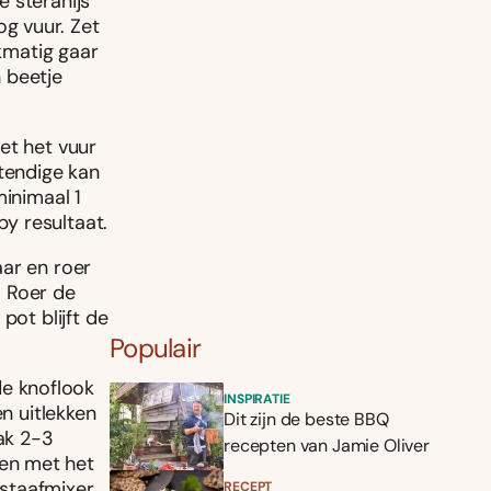
e steranijs
g vuur. Zet
jkmatig gaar
 beetje
et het vuur
stendige kan
minimaal 1
py resultaat.
aar en roer
. Roer de
pot blijft de
Populair
 de knoflook
INSPIRATIE
en uitlekken
Dit zijn de beste BBQ
ak 2-3
recepten van Jamie Oliver
en met het
 staafmixer
RECEPT