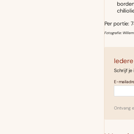
borden
chiliol
Per portie: 7
Fotografie: Wille
Iedere
Schrijf je
E-mailadre
Ontvang el