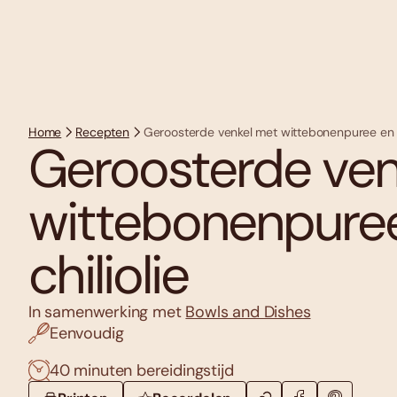
Home
Recepten
Geroosterde venkel met wittebonenpuree en cr
Geroosterde ven
wittebonenpuree
chiliolie
In samenwerking met
Bowls and Dishes
Eenvoudig
40 minuten bereidingstijd