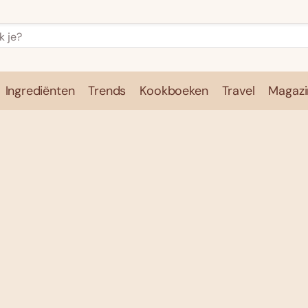
Ingrediënten
Trends
Kookboeken
Travel
Magazi
e
Kookschool
Ingrediënten
Trends
Kookboeken