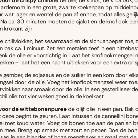
voor de crispy chiliolie
de olie, de sjalot, de knoflook, d
kardemom in een grote, zwarte koekenpan op middelhoo
r wat lager en wentel de pan af en toe, zodat alles geli
 Na ca. 30 minuten moeten de sjalot en de knoflook een
n krokant zijn.
e chilivlokken, het sesamzaad en de sichuanpeper toe, z
n bak ca. 1 minuut. Zet een metalen zeef in een hittebe
nk de olie er voorzichtig in. Laat het knoflookmengsel 
lekken – laat het een nacht uitlekken voor een extra cris
e gember, de sojasaus en de suiker in een kom door elk
ngsel door de olie. Voeg het knoflookmengsel weer toe
vlokken naar smaak door de olie. In een gesteriliseerde 
chiliolie tot vier weken goed in de koelkast.
voor de wittebonenpuree
de olijf olie in een pan. Bak
t deze begint te geuren. Laat intussen de cannellini bon
el met koud water. Voeg de bonen toe aan de pan en b
n mee. Breng op smaak met zout en peper. Doe de bon
nsap in een blender of hoge mengbeker en maal met de