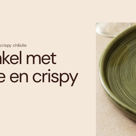
ispy chiliolie
kel met
 en crispy