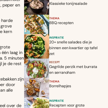
Klassieke tonijnsalade
, peper en
THEMA
e harde
BBQ recepten
n grove
ge kern
INSPIRATIE
20+ snelle salades die je
 grote
binnen een kwartier op tafel
 één laag in
zet
ca. 5 minuten
RECEPT
l je de rest
Gegrilde perzik met burrata
en serranoham
gebakken zijn
THEMA
oer door
Borrelhapjes
an alle
INSPIRATIE
eel over de
Recepten voor grote