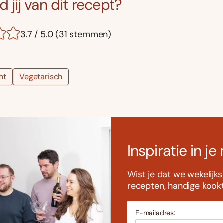
 jij van dit recept?
3.7 / 5.0 (31 stemmen)
ht
Vegetarisch
Inspiratie in je
Wist je dat we wekelijk
recepten, handige kookti
E-mailadres: