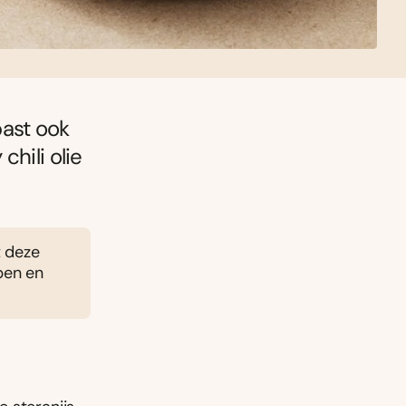
past ook
hili olie
t deze
epen en