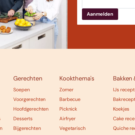
Gerechten
Kookthema's
Bakken 
Soepen
Zomer
IJs recep
Voorgerechten
Barbecue
Bakrecep
Hoofdgerechten
Picknick
Koekjes
s
Desserts
Airfryer
Cake rece
n
Bijgerechten
Vegetarisch
Quiche re