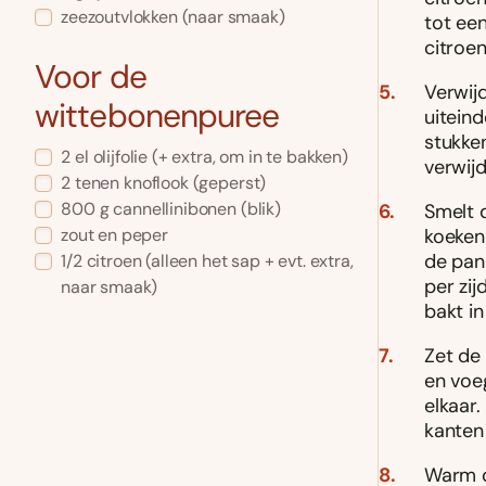
zeezoutvlokken
(naar smaak)
tot ee
citroe
Voor de
Verwijd
wittebonenpuree
uiteind
stukken
2
el
olijfolie
(+ extra, om in te bakken)
verwijd
2
tenen
knoflook
(geperst)
800
g
cannellinibonen
(blik)
Smelt d
zout en peper
koekenp
de pan 
1/2
citroen
(alleen het sap + evt. extra,
per zij
naar smaak)
bakt in
Zet de
en voeg
elkaar.
kanten
Warm d