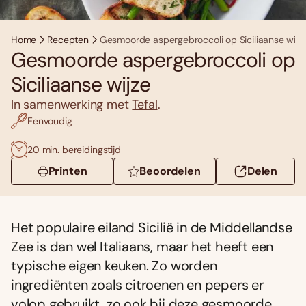
Home
Recepten
Gesmoorde aspergebroccoli op Siciliaanse wijz
Gesmoorde aspergebroccoli op
Siciliaanse wijze
In samenwerking met
Tefal
.
Eenvoudig
20 min. bereidingstijd
Printen
Beoordelen
Delen
Het populaire eiland Sicilië in de Middellandse
Zee is dan wel Italiaans, maar het heeft een
typische eigen keuken. Zo worden
ingrediënten zoals citroenen en pepers er
volop gebruikt, zo ook bij deze gesmoorde