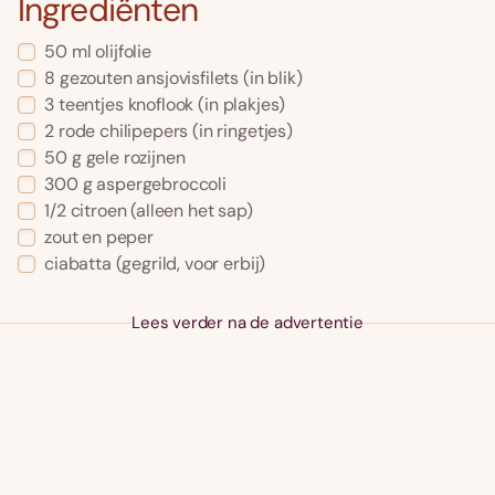
Ingrediënten
50
ml
olijfolie
8
gezouten ansjovisfilets
(in blik)
3
teentjes
knoflook
(in plakjes)
2
rode chilipepers
(in ringetjes)
50
g
gele rozijnen
300
g
aspergebroccoli
1/2
citroen
(alleen het sap)
zout en peper
ciabatta
(gegrild, voor erbij)
Lees verder na de advertentie