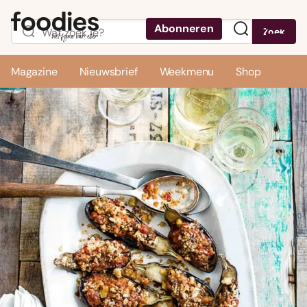
Abonneren
Zoek
Menu
Magazine
Nieuwsbrief
Weekmenu
Shop