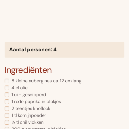
Aantal personen: 4
Ingrediënten
8 kleine aubergines ca. 12 cm lang
4 el olie
1 ui - gesnipperd
1 rode paprika in blokjes
2 teentjes knoflook
1 tl komijnpoeder
½ tl chilivlokken