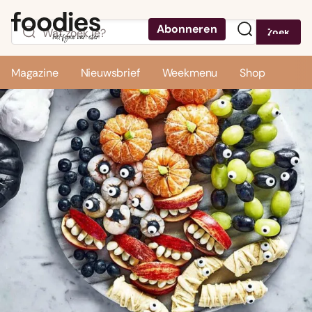
Abonneren
Zoek
Menu
Magazine
Nieuwsbrief
Weekmenu
Shop