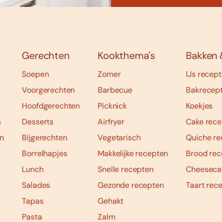
Gerechten
Kookthema's
Bakken 
Soepen
Zomer
IJs recep
Voorgerechten
Barbecue
Bakrecep
Hoofdgerechten
Picknick
Koekjes
s
Desserts
Airfryer
Cake rece
n
Bijgerechten
Vegetarisch
Quiche re
Borrelhapjes
Makkelijke recepten
Brood rec
Lunch
Snelle recepten
Cheeseca
Salades
Gezonde recepten
Taart rec
Tapas
Gehakt
Pasta
Zalm