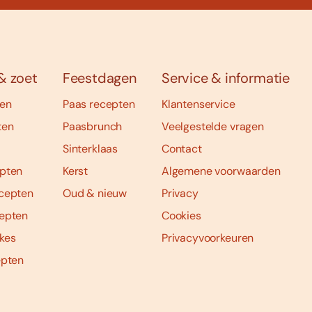
& zoet
Feestdagen
Service & informatie
ten
Paas recepten
Klantenservice
ten
Paasbrunch
Veelgestelde vragen
Sinterklaas
Contact
pten
Kerst
Algemene voorwaarden
cepten
Oud & nieuw
Privacy
epten
Cookies
kes
Privacyvoorkeuren
epten