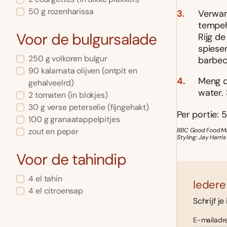
50
g
rozenharissa
Verwar
tempeh,
Voor de bulgursalade
Rijg d
spiese
250
g
volkoren bulgur
barbec
90
kalamata olijven
(ontpit en
Meng o
gehalveelrd)
water.
2
tomaten
(in blokjes)
30
g
verse peterselie
(fijngehakt)
Per portie: 5
100
g
granaatappelpitjes
zout en peper
BBC Good Food Ma
Styling: Jay Harri
Voor de tahindip
4
el
tahin
Iedere
4
el
citroensap
Schrijf je
E-mailadre