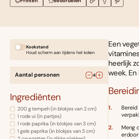
Printen
Beoordelen
Een vege
Kookstand
vitamines
Houd scherm aan tijdens het koken
heerlijk 
week. En 
Aantal personen
4
Bereidi
Ingrediënten
Bereid
200
g
tempeh
(in blokjes van 2 cm)
verpakk
1
rode ui
(in partjes)
1
rode paprika
(in blokjes van 3 cm)
Meng d
1
gele paprika
(in blokjes van 3 cm)
erdoor
2
courgettes
(in dikke plakken)