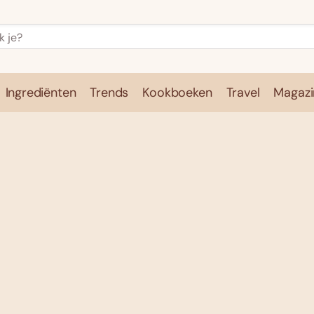
Ingrediënten
Trends
Kookboeken
Travel
Magazi
e
Kookschool
Ingrediënten
Trends
Kookboeken