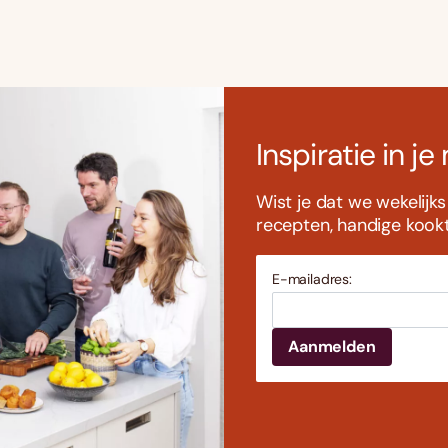
Inspiratie in je
Wist je dat we wekelijk
recepten, handige kookti
E-mailadres: