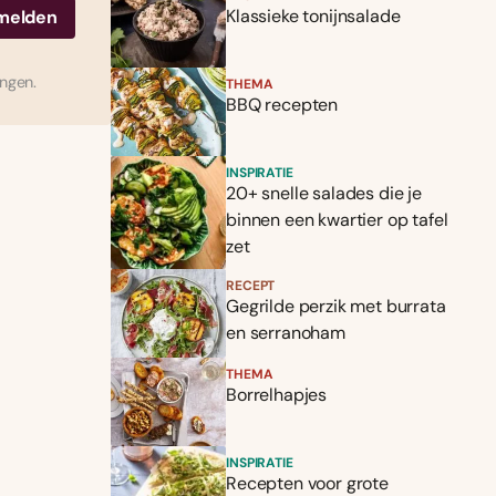
Klassieke tonijnsalade
ingen.
THEMA
BBQ recepten
INSPIRATIE
20+ snelle salades die je
binnen een kwartier op tafel
zet
RECEPT
Gegrilde perzik met burrata
en serranoham
THEMA
Borrelhapjes
INSPIRATIE
Recepten voor grote