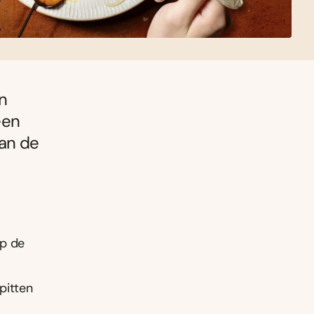
n
een
van de
op de
pitten