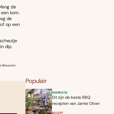
 Meng de
n een kom.
Leg de
(of op een
scheutje
n dip.
ea Bloxsome
Populair
INSPIRATIE
Dit zijn de beste BBQ
recepten van Jamie Oliver
RECEPT