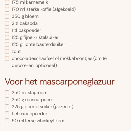
175
ml
karnemelk
170
ml
sterke koffie
(afgekoeld)
350
g
bloem
2
tl
baksoda
1
tl
bakpoeder
125
g
fijne kristalsuiker
125
g
lichte basterdsuiker
zout
chocoladeschaafsel of mokkaboontjes
(om te
decoreren, optioneel)
Voor het mascarponeglazuur
250
ml
slagroom
250
g
mascarpone
225
g
poedersuiker
(gezeefd)
1
el
cacaopoeder
90
ml
Ierse whiskeylikeur