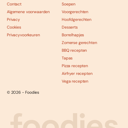
Contact
Soepen
Algemene voorwaarden
Voorgerechten
Privacy
Hoofdgerechten
Cookies
Desserts
Privacyvoorkeuren
Borrelhapjes
Zomerse gerechten
BBQ recepten
Tapas
Pizza recepten
Airfryer recepten
Vega recepten
© 2026 - Foodies
Social
Foodies 08/2026
Tropische smaakexplosies
media
Abonneren