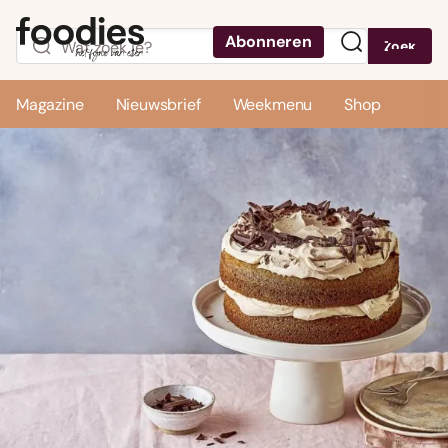
Abonneren
Zoek
Menu
Magazine
Nieuwsbrief
Weekmenu
Shop