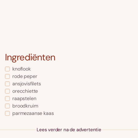
Ingrediënten
knoflook
rode peper
ansjovisfilets
orecchiette
raapstelen
broodkruim
parmezaanse kaas
Lees verder na de advertentie