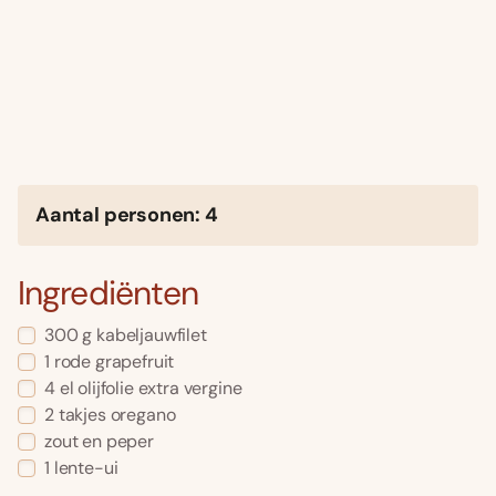
Aantal personen: 4
Ingrediënten
300 g kabeljauwfilet
1 rode grapefruit
4 el olijfolie extra vergine
2 takjes oregano
zout en peper
1 lente-ui