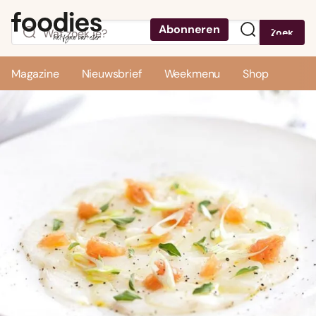
Abonneren
Zoek
Menu
Magazine
Nieuwsbrief
Weekmenu
Shop