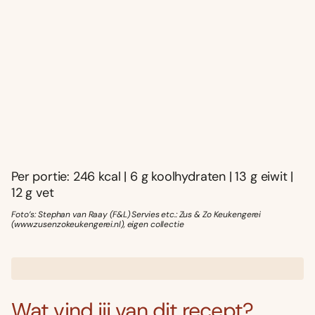
Per portie: 246 kcal | 6 g koolhydraten | 13 g eiwit |
12 g vet
Foto’s: Stephan van Raay (F&L) Servies etc.: Zus & Zo Keukengerei
(www.zusenzokeukengerei.nl), eigen collectie
Wat vind jij van dit recept?