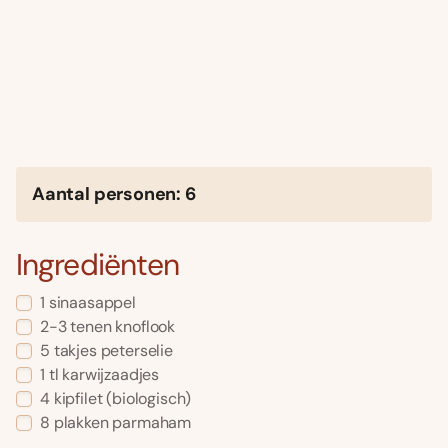
Aantal personen: 6
Ingrediënten
1 sinaasappel
2-3 tenen knoflook
5 takjes peterselie
1 tl karwijzaadjes
4 kipfilet (biologisch)
8 plakken parmaham