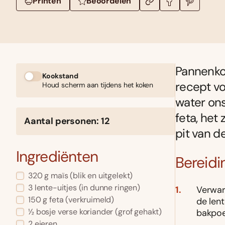
Printen
Beoordelen
Pannenkoe
Kookstand
recept v
Houd scherm aan tijdens het koken
water ons
feta, het
Aantal personen: 12
pit van d
Ingrediënten
Bereidi
320 g maïs (blik en uitgelekt)
3 lente-uitjes (in dunne ringen)
Verwar
150 g feta (verkruimeld)
de lent
½ bosje verse koriander (grof gehakt)
bakpoe
2 eieren