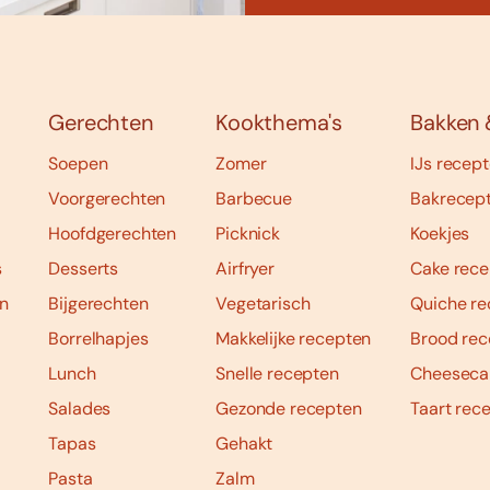
Gerechten
Kookthema's
Bakken 
Soepen
Zomer
IJs recep
Voorgerechten
Barbecue
Bakrecep
Hoofdgerechten
Picknick
Koekjes
s
Desserts
Airfryer
Cake rece
n
Bijgerechten
Vegetarisch
Quiche re
Borrelhapjes
Makkelijke recepten
Brood rec
Lunch
Snelle recepten
Cheeseca
Salades
Gezonde recepten
Taart rec
Tapas
Gehakt
Pasta
Zalm