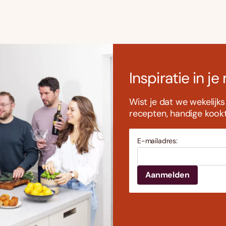
Inspiratie in je
Wist je dat we wekelijk
recepten, handige kookti
E-mailadres: