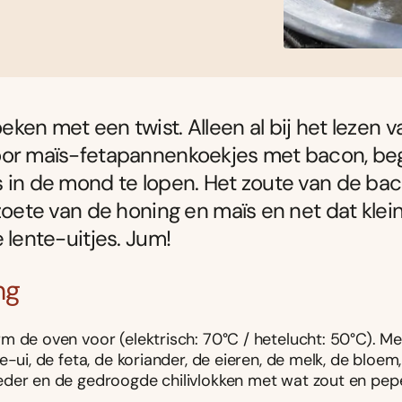
ken met een twist. Alleen al bij het lezen v
oor maïs-fetapannenkoekjes met bacon, beg
 in de mond te lopen. Het zoute van de ba
 zoete van de honing en maïs en net dat klei
e lente-uitjes. Jum!
ng
m de oven voor (elektrisch: 70°C / hetelucht: 50°C). Me
e-ui, de feta, de koriander, de eieren, de melk, de bloem,
der en de gedroogde chilivlokken met wat zout en pepe