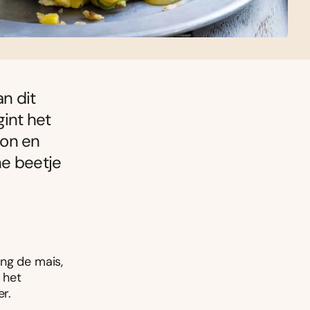
an dit
int het
con en
ne beetje
ng de mais,
 het
r.