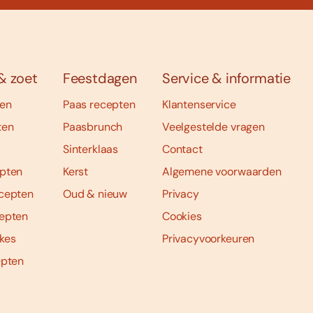
& zoet
Feestdagen
Service & informatie
ten
Paas recepten
Klantenservice
ten
Paasbrunch
Veelgestelde vragen
Sinterklaas
Contact
pten
Kerst
Algemene voorwaarden
cepten
Oud & nieuw
Privacy
epten
Cookies
kes
Privacyvoorkeuren
epten