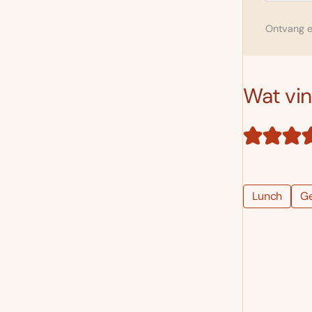
Ontvang el
Wat vind
Lunch
G