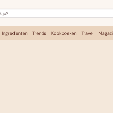
Ingrediënten
Trends
Kookboeken
Travel
Magazi
e
Kookschool
Ingrediënten
Trends
Kookboeken