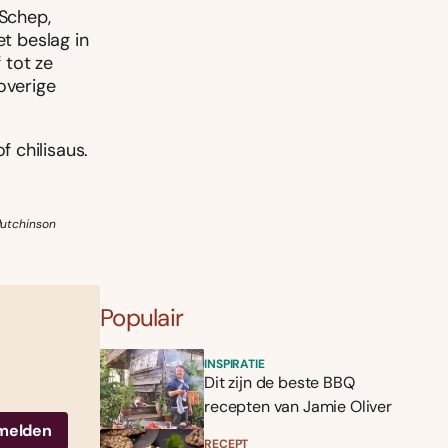
 Schep,
et beslag in
 tot ze
overige
 chilisaus.
Hutchinson
Populair
INSPIRATIE
Dit zijn de beste BBQ
recepten van Jamie Oliver
RECEPT