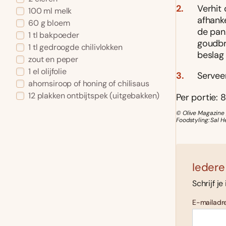
Verhit 
100 ml melk
afhanke
60 g bloem
de pan
1 tl bakpoeder
goudbru
1 tl gedroogde chilivlokken
beslag
zout en peper
1 el olijfolie
Servee
ahornsiroop of honing of chilisaus
12 plakken ontbijtspek (uitgebakken)
Per portie: 8
© Olive Magazine 
Foodstyling: Sal H
Iedere
Schrijf je
E-mailadre