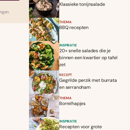
Klassieke tonijnsalade
ingen.
THEMA
BBQ recepten
INSPIRATIE
20+ snelle salades die je
binnen een kwartier op tafel
zet
RECEPT
Gegrilde perzik met burrata
en serranoham
THEMA
Borrelhapjes
INSPIRATIE
Recepten voor grote