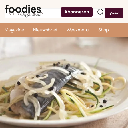
Abonneren
Zoek
Menu
Magazine
Nieuwsbrief
Weekmenu
Shop