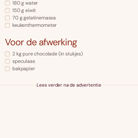
180 g water
150 g eiwit
70 g gelatinemassa
keukenthermometer
Voor de afwerking
2 kg pure chocolade (in stukjes)
speculaas
bakpapier
Lees verder na de advertentie