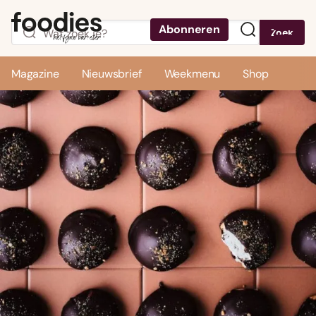
Abonneren
Zoek
Menu
Magazine
Nieuwsbrief
Weekmenu
Shop