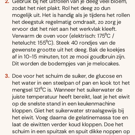
Gebruik bij het uitrollen van je deeg veel bloem,
zodat het niet plakt. Rol het deeg zo dun
mogelijk uit. Het is handig als je tijdens het rollen
het deegstuk regelmatig omdraait, zo zorg je
ervoor dat het niet aan het werkvlak kleeft.
Verwarm de oven voor (elektrisch: 175⁰C /
hetelucht: 155⁰C). Steek 40 rondjes van de
gewenste grootte uit het deeg. Bak de koekjes
af in 10-15 minuten, tot ze mooi goudbruin zijn.
Dit worden de bodempjes van je melocakes.
Doe voor het schuim de suiker, de glucose en
het water in een steelpan of pan en kook tot het
mengsel 121⁰C is. Wanneer het suikerwater de
juiste temperatuur heeft bereikt, laat je het eiwit
op de snelste stand in een keukenmachine
kloppen. Giet het suikerwater straalsgewijs bij
het eiwit. Voeg daarna de gelatinemassa toe en
laat de eiwitten verder koud kloppen. Doe het
schuim in een spuitzak en spuit dikke noppen op