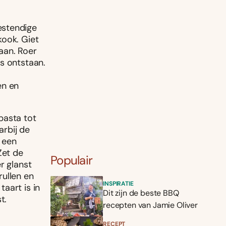
estendige
kook. Giet
aan. Roer
s ontstaan.
en en
pasta tot
arbij de
 een
Zet de
Populair
r glanst
rullen en
INSPIRATIE
aart is in
Dit zijn de beste BBQ
t.
recepten van Jamie Oliver
RECEPT