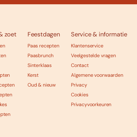
& zoet
Feestdagen
Service & informatie
ten
Paas recepten
Klantenservice
ten
Paasbrunch
Veelgestelde vragen
Sinterklaas
Contact
pten
Kerst
Algemene voorwaarden
cepten
Oud & nieuw
Privacy
epten
Cookies
kes
Privacyvoorkeuren
epten