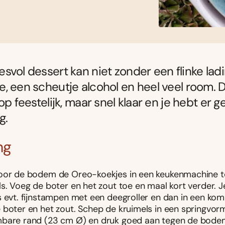
svol dessert kan niet zonder een flinke lad
, een scheutje alcohol en heel veel room. D
op feestelijk, maar snel klaar en je hebt er 
g.
ng
oor de bodem de Oreo-koekjes in een keukenmachine to
s. Voeg de boter en het zout toe en maal kort verder. J
s evt. fijnstampen met een deegroller en dan in een k
 boter en het zout. Schep de kruimels in een springvo
bare rand (23 cm Ø) en druk goed aan tegen de bode