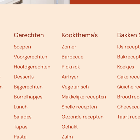
Gerechten
Kookthema's
Bakken 
Soepen
Zomer
IJs recep
Voorgerechten
Barbecue
Bakrecep
Hoofdgerechten
Picknick
Koekjes
s
Desserts
Airfryer
Cake rece
n
Bijgerechten
Vegetarisch
Quiche re
Borrelhapjes
Makkelijke recepten
Brood rec
Lunch
Snelle recepten
Cheeseca
Salades
Gezonde recepten
Taart rec
Tapas
Gehakt
Pasta
Zalm