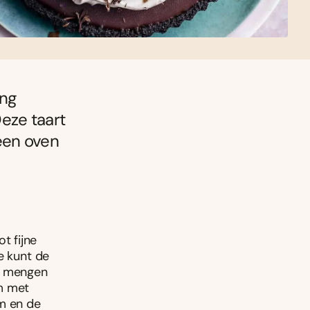
ing
eze taart
geen oven
t fijne
e kunt de
om mengen
rm met
m en de