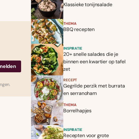
Klassieke tonijnsalade
THEMA
BBQ recepten
INSPIRATIE
20+ snelle salades die je
binnen een kwartier op tafel
zet
RECEPT
ingen.
Gegrilde perzik met burrata
en serranoham
THEMA
Borrelhapjes
INSPIRATIE
Recepten voor grote