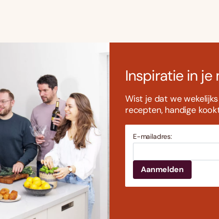
Inspiratie in je
Wist je dat we wekelijk
recepten, handige kookti
E-mailadres: