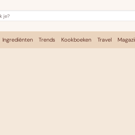
Ingrediënten
Trends
Kookboeken
Travel
Magazi
e
Kookschool
Ingrediënten
Trends
Kookboeken