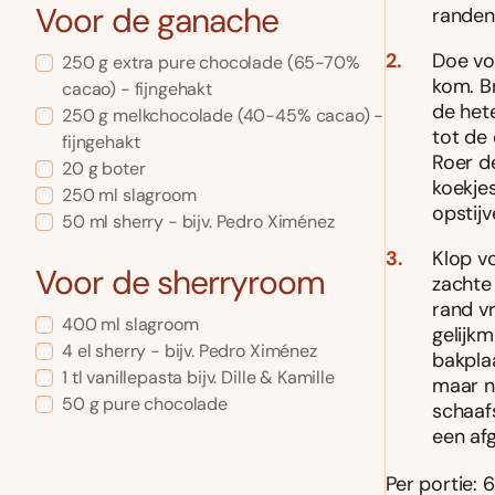
Voor de ganache
randen
Doe v
250 g extra pure chocolade (65-70%
kom. B
cacao) - fijngehakt
de het
250 g melkchocolade (40-45% cacao) -
tot de
fijngehakt
Roer d
20 g boter
koekje
250 ml slagroom
opstijv
50 ml sherry - bijv. Pedro Ximénez
Klop v
Voor de sherryroom
zachte
rand v
400 ml slagroom
gelijkm
4 el sherry - bijv. Pedro Ximénez
bakplaa
1 tl vanillepasta bijv. Dille & Kamille
maar n
50 g pure chocolade
schaaf
een af
Per portie: 6