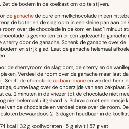
. Zet de bodem in de koelkast om op te stijven.
oor de
ganache
de pure en melkchocolade in een hitteb
reng de boter en de slagroom in een kleine pan aan de 
e room over de chocolade in de kom en laat 1 minuut st
 chocolade is gesmolten en er een zijdezachte ganache i
e sherry door de ganache. Schenk de ganache over de
sbodem en strijk glad. Laat de ganache helemaal afkoel
en.
oor de sherryroom de slagroom, de sherry en de vanille
 pieken. Verdeel de room over de ganache maar laat da
rij. Smelt de chocolade
au bain-marie
en verdeel hem in
atige, dunne laag over de onderzijde van een bakplaat. 
t ca. 2 minuten in de vriezer tot de chocolade niet mee
og niet helemaal uitgehard is. Schraap met een mesje k
sel van de chocolade en verdeel deze over de room. De t
gesloten bewaardoos 2-3 dagen houdbaar in de koelkas
74 kcal | 32 g koolhydraten | 5 g eiwit | 57 g vet