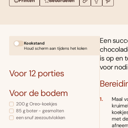
Printen
Beoordelen
Een succe
Kookstand
chocolade
Houd scherm aan tijdens het koken
is op en t
voor nodi
Voor 12 porties
Bereidi
Voor de bodem
Maal v
200 g Oreo-koekjes
kruimel
85 g boter - gesmolten
koekje
een snuf zeezoutvlokken
met de
afneem