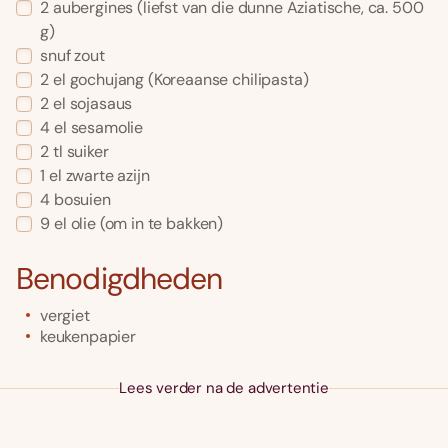
2
aubergines
(liefst van die dunne Aziatische, ca. 500
g)
snuf
zout
2
el
gochujang
(Koreaanse chilipasta)
2
el
sojasaus
4
el
sesamolie
2
tl
suiker
1
el
zwarte azijn
4
bosuien
9
el
olie
(om in te bakken)
Benodigdheden
vergiet
keukenpapier
Lees verder na de advertentie