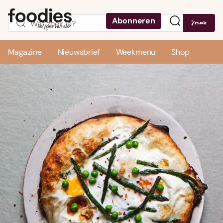
Abonneren
Zoek
Menu
Magazine
Nieuwsbrief
Weekmenu
Shop