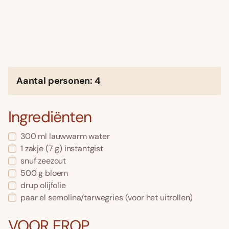
Aantal personen: 4
Ingrediënten
300 ml lauwwarm water
1 zakje (7 g) instantgist
snuf zeezout
500 g bloem
drup olijfolie
paar el semolina/tarwegries (voor het uitrollen)
VOOR EROP