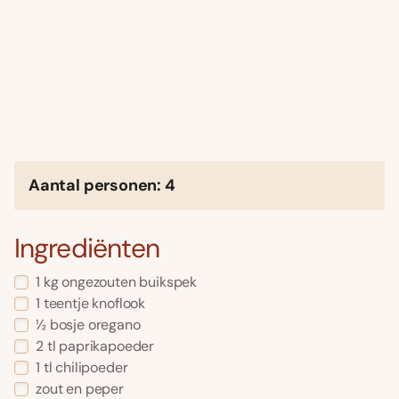
Aantal personen: 4
Ingrediënten
1 kg ongezouten buikspek
1 teentje knoflook
½ bosje oregano
2 tl paprikapoeder
1 tl chilipoeder
zout en peper