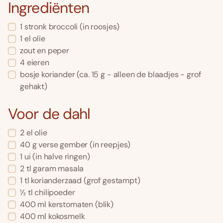
Ingrediënten
1 stronk broccoli (in roosjes)
1 el olie
zout en peper
4 eieren
bosje koriander (ca. 15 g - alleen de blaadjes - grof
gehakt)
Voor de dahl
2 el olie
40 g verse gember (in reepjes)
1 ui (in halve ringen)
2 tl garam masala
1 tl korianderzaad (grof gestampt)
½ tl chilipoeder
400 ml kerstomaten (blik)
400 ml kokosmelk