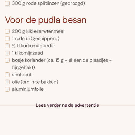
300 g rode splitlinzen (gedroogd)
Voor de pudla besan
200 g kikkererwtenmeel
1 rode ui (gesnipperd)
½ tl kurkumapoeder
1 tl komijnzaad
bosje koriander (ca. 15 g - alleen de blaadjes -
fijngehakt)
snuf zout
olie (om in te bakken)
aluminiumfolie
Lees verder na de advertentie