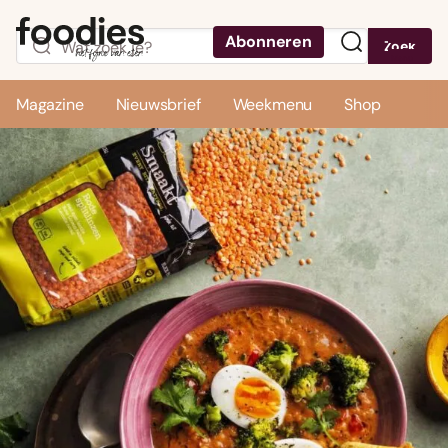
Abonneren
Zoek
Menu
Magazine
Nieuwsbrief
Weekmenu
Shop