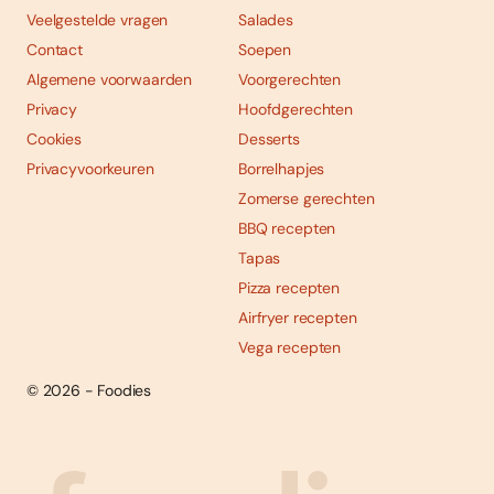
Veelgestelde vragen
Salades
Contact
Soepen
Algemene voorwaarden
Voorgerechten
Privacy
Hoofdgerechten
Cookies
Desserts
Privacyvoorkeuren
Borrelhapjes
Zomerse gerechten
BBQ recepten
Tapas
Pizza recepten
Airfryer recepten
Vega recepten
© 2026 - Foodies
Social
Foodies 08/2026
Tropische smaakexplosies
media