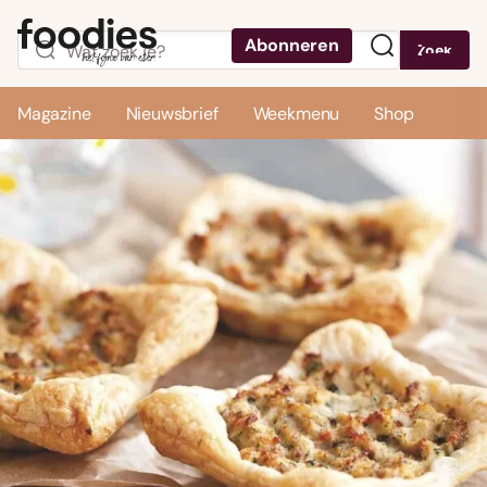
Abonneren
Zoek
Menu
Magazine
Nieuwsbrief
Weekmenu
Shop