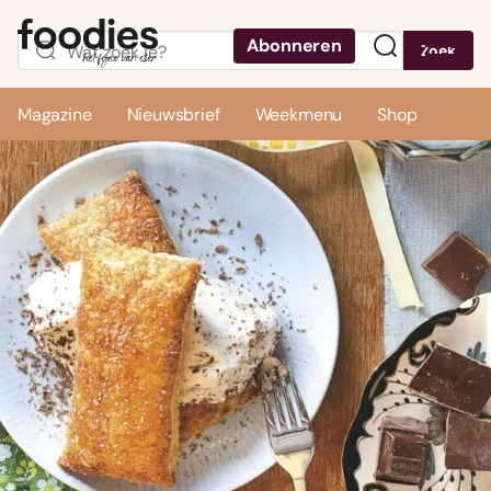
Abonneren
Zoek
Menu
Magazine
Nieuwsbrief
Weekmenu
Shop