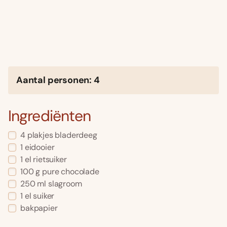
Aantal personen: 4
Ingrediënten
4 plakjes bladerdeeg
1 eidooier
1 el rietsuiker
100 g pure chocolade
250 ml slagroom
1 el suiker
bakpapier