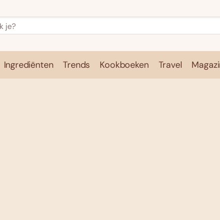
Ingrediënten
Trends
Kookboeken
Travel
Magazi
e
Kookschool
Ingrediënten
Trends
Kookboeken