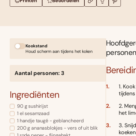
Printen
Beoordelen
Hoofdger
Kookstand
personen;
Houd scherm aan tijdens het koken
Bereidi
Aantal personen: 3
1. Kook
Ingrediënten
tijden
2. Men
90 g sushirijst
het li
1 el sesamzaad
1 handje taugé - geblancheerd
3. Snij
200 g ananasblokjes - vers of uit blik
koeken
1 rode peper - fijngehakt