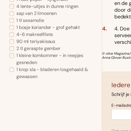
en de 
4 lente-uitjes in dunne ringen
door d
sap van 2 limoenen
bedekt
1 tl sesamolie
1 bosje koriander - grof gehakt
4. Doe
4-6 makreelfilets
serveer
90 ml teriyakisaus
verschi
2 tl geraspte gember
© olive Magazine/
1 kleine komkommer - in reepjes
Anna Glover Illus
gesneden
1 krop sla - bladeren losgehaald &
gewassen
Iedere
Schrijf je
E-mailadre