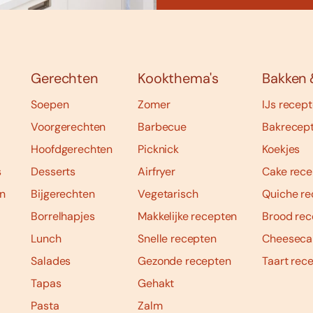
Gerechten
Kookthema's
Bakken 
Soepen
Zomer
IJs recep
Voorgerechten
Barbecue
Bakrecep
Hoofdgerechten
Picknick
Koekjes
s
Desserts
Airfryer
Cake rece
n
Bijgerechten
Vegetarisch
Quiche re
Borrelhapjes
Makkelijke recepten
Brood rec
Lunch
Snelle recepten
Cheeseca
Salades
Gezonde recepten
Taart rec
Tapas
Gehakt
Pasta
Zalm