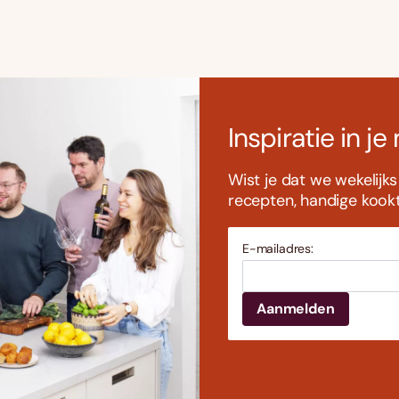
Inspiratie in je
Wist je dat we wekelijk
recepten, handige kookti
E-mailadres: