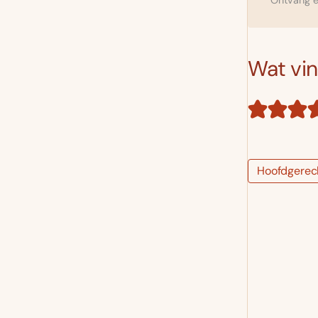
Ontvang el
Wat vind
Hoofdgerec