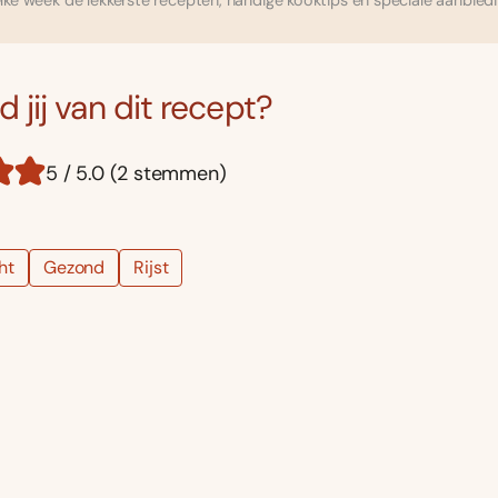
ke week de lekkerste recepten, handige kooktips en speciale aanbied
 jij van dit recept?
5 / 5.0 (2 stemmen)
ht
Gezond
Rijst