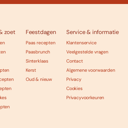
& zoet
Feestdagen
Service & informatie
ten
Paas recepten
Klantenservice
ten
Paasbrunch
Veelgestelde vragen
Sinterklaas
Contact
pten
Kerst
Algemene voorwaarden
cepten
Oud & nieuw
Privacy
epten
Cookies
kes
Privacyvoorkeuren
epten