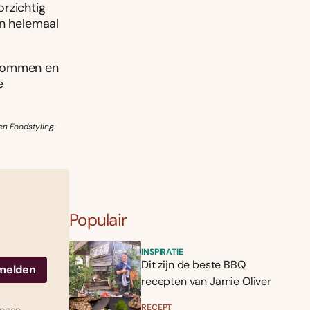
rzichtig
en helemaal
 kommen en
e
en Foodstyling:
Populair
INSPIRATIE
Dit zijn de beste BBQ
recepten van Jamie Oliver
RECEPT