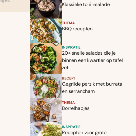
ingen.
Klassieke tonijnsalade
THEMA
BBQ recepten
INSPIRATIE
20+ snelle salades die je
binnen een kwartier op tafel
zet
RECEPT
Gegrilde perzik met burrata
en serranoham
THEMA
Borrelhapjes
INSPIRATIE
Recepten voor grote