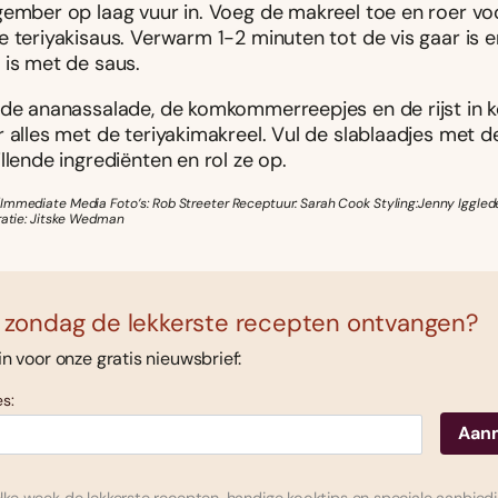
gember op laag vuur in. Voeg de makreel toe en roer voo
e teriyakisaus. Verwarm 1-2 minuten tot de vis gaar is 
 is met de saus.
 de ananassalade, de komkommerreepjes en de rijst in
 alles met de teriyakimakreel. Vul de slablaadjes met d
llende ingrediënten en rol ze op.
Immediate Media Foto’s: Rob Streeter Receptuur: Sarah Cook Styling:Jenny Iggled
tratie: Jitske Wedman
 zondag de lekkerste recepten ontvangen?
 in voor onze gratis nieuwsbrief:
s: