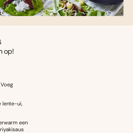
6
n op!
. Voeg
lente-ui,
.
 Verwarm een
riyakisaus