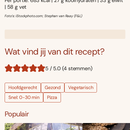
Per portie: 683 kcal | 27 g koolhydraten | 33 g eiwit
| 58 g vet
Foto’s: iStockphoto.com; Stephan van Raay (F&L)
Wat vind jij van dit recept?
5 / 5.0 (4 stemmen)
Hoofdgerecht
Gezond
Vegetarisch
Snel: 0-30 min
Pizza
Populair