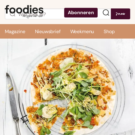
Abonneren
Zoek
Menu
Magazine
Nieuwsbrief
Weekmenu
Shop