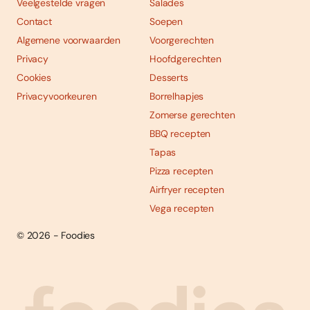
Veelgestelde vragen
Salades
Contact
Soepen
Algemene voorwaarden
Voorgerechten
Privacy
Hoofdgerechten
Cookies
Desserts
Privacyvoorkeuren
Borrelhapjes
Zomerse gerechten
BBQ recepten
Tapas
Pizza recepten
Airfryer recepten
Vega recepten
© 2026 - Foodies
Social
Foodies 08/2026
Tropische smaakexplosies
media
Abonneren