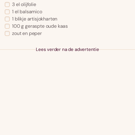
3 el olijfolie
1 el balsamico
1 blikje artisjokharten
100 g geraspte oude kaas
zout en peper
Lees verder na de advertentie