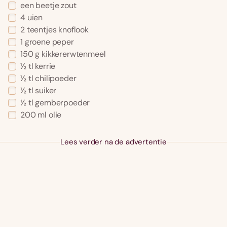
een beetje zout
4 uien
2 teentjes knoflook
1 groene peper
150 g kikkererwtenmeel
½ tl kerrie
½ tl chilipoeder
½ tl suiker
½ tl gemberpoeder
200 ml olie
Lees verder na de advertentie