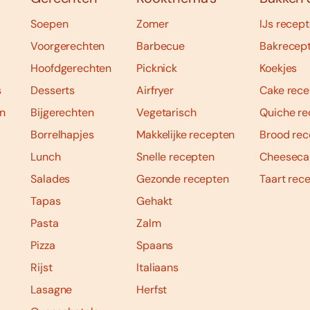
Soepen
Zomer
IJs recep
Voorgerechten
Barbecue
Bakrecep
Hoofdgerechten
Picknick
Koekjes
s
Desserts
Airfryer
Cake rece
n
Bijgerechten
Vegetarisch
Quiche re
Borrelhapjes
Makkelijke recepten
Brood rec
Lunch
Snelle recepten
Cheeseca
Salades
Gezonde recepten
Taart rec
Tapas
Gehakt
Pasta
Zalm
Pizza
Spaans
Rijst
Italiaans
Lasagne
Herfst