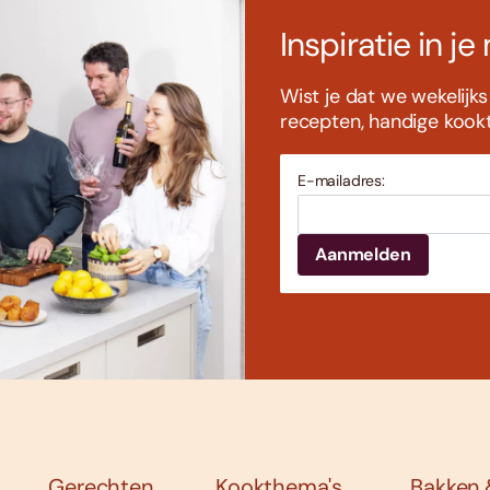
Inspiratie in je
Wist je dat we wekelijk
recepten, handige kookti
E-mailadres:
Gerechten
Kookthema's
Bakken 