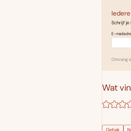
Iedere
Schrijf je
E-mailadre
Ontvang el
Wat vind
Gebak
N