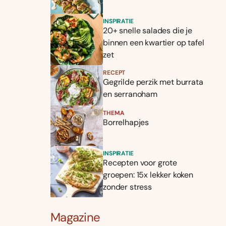
INSPIRATIE
20+ snelle salades die je
binnen een kwartier op tafel
zet
RECEPT
Gegrilde perzik met burrata
en serranoham
THEMA
Borrelhapjes
INSPIRATIE
Recepten voor grote
groepen: 15x lekker koken
zonder stress
Magazine