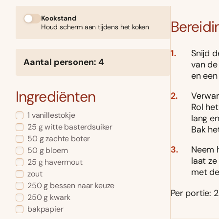
Kookstand
Bereidi
Houd scherm aan tijdens het koken
Snijd d
Aantal personen: 4
van de
en een 
Ingrediënten
Verwarm
Rol het
1 vanillestokje
lang e
25 g witte basterdsuiker
Bak he
50 g zachte boter
Neem h
50 g bloem
laat z
25 g havermout
met de
zout
250 g bessen naar keuze
Per portie: 2
250 g kwark
bakpapier