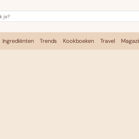
Ingrediënten
Trends
Kookboeken
Travel
Magazi
e
Kookschool
Ingrediënten
Trends
Kookboeken