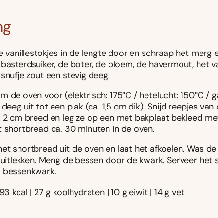
ng
e vanillestokjes in de lengte door en schraap het merg 
 basterdsuiker, de boter, de bloem, de havermout, het v
snufje zout een stevig deeg.
 de oven voor (elektrisch: 175°C / hetelucht: 150°C / ga
 deeg uit tot een plak (ca. 1,5 cm dik). Snijd reepjes van
n 2 cm breed en leg ze op een met bakplaat bekleed me
t shortbread ca. 30 minuten in de oven.
et shortbread uit de oven en laat het afkoelen. Was de
e uitlekken. Meng de bessen door de kwark. Serveer het
 bessenkwark.
93 kcal | 27 g koolhydraten | 10 g eiwit | 14 g vet