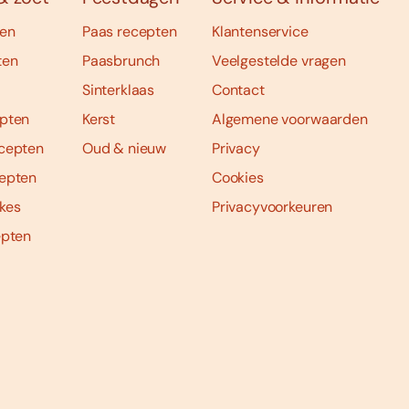
ten
Paas recepten
Klantenservice
ten
Paasbrunch
Veelgestelde vragen
Sinterklaas
Contact
pten
Kerst
Algemene voorwaarden
cepten
Oud & nieuw
Privacy
epten
Cookies
kes
Privacyvoorkeuren
epten