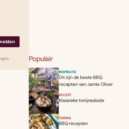
Populair
ingen.
INSPIRATIE
Dit zijn de beste BBQ
recepten van Jamie Oliver
RECEPT
Klassieke tonijnsalade
THEMA
BBQ recepten