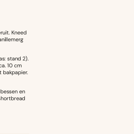
eruit. Kneed
anillemerg
s: stand 2).
 ca. 10 cm
t bakpapier.
 bessen en
 shortbread