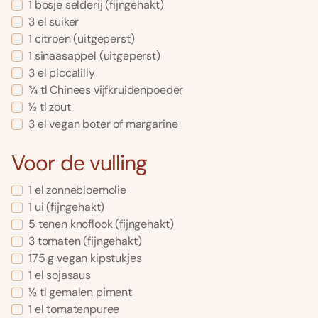
1 bosje selderij (fijngehakt)
3 el suiker
1 citroen (uitgeperst)
1 sinaasappel (uitgeperst)
3 el piccalilly
¾ tl Chinees vijfkruidenpoeder
½ tl zout
3 el vegan boter of margarine
Voor de vulling
1 el zonnebloemolie
1 ui (fijngehakt)
5 tenen knoflook (fijngehakt)
3 tomaten (fijngehakt)
175 g vegan kipstukjes
1 el sojasaus
½ tl gemalen piment
1 el tomatenpuree