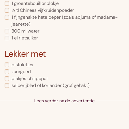
1 groentebouillonblokje
½ tl Chinees vijfkruidenpoeder
1 fijngehakte hete peper (zoals adjuma of madame-
jeanette)
300 ml water
1 el rietsuiker
Lekker met
pistoletjes
zuurgoed
plakjes chilipeper
selderijblad of koriander (grof gehakt)
Lees verder na de advertentie