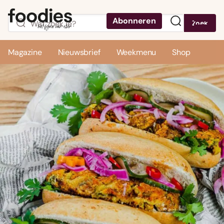
Abonneren
Zoek
Menu
Magazine
Nieuwsbrief
Weekmenu
Shop