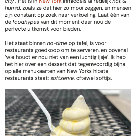
city
’. Het is in
New York
inmiddels al redelijk
hot &
humid
, zoals ze dat hier zo mooi zeggen, en mensen
zijn constant op zoek naar verkoeling. Laat één van
de
foodhypes
van dit moment daar nou de
perfecte uitkomst voor bieden.
Het staat binnen
no-time
op tafel, is voor
restaurants goedkoop om te serveren, en bovenal
‘wie houdt er nou niet van een luchtig ijsje’. Ik heb
het hier over een dessert dat tegenwoordig bijna
op alle menukaarten van New Yorks hipste
restaurants staat:
softserve
, oftewel softijs.