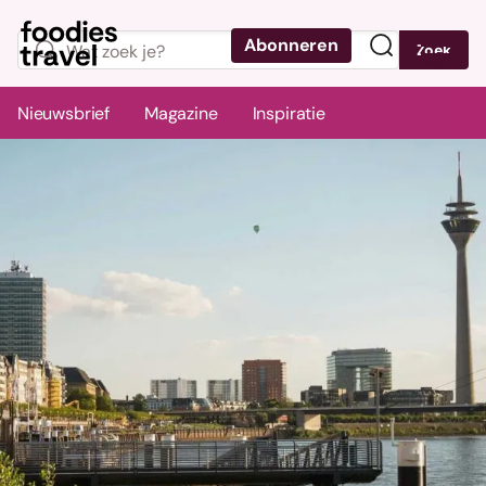
Abonneren
Zoek
Menu
Nieuwsbrief
Magazine
Inspiratie