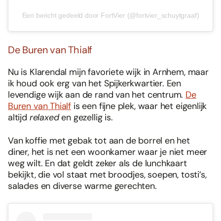
Een bericht gedeeld door FortVier (@fortvier_schuytgraaf)
De Buren van Thialf
Nu is Klarendal mijn favoriete wijk in Arnhem, maar
ik houd ook erg van het Spijkerkwartier. Een
levendige wijk aan de rand van het centrum.
De
Buren van Thialf
is een fijne plek, waar het eigenlijk
altijd
relaxed
en gezellig is.
Van koffie met gebak tot aan de borrel en het
diner, het is net een woonkamer waar je niet meer
weg wilt. En dat geldt zeker als de lunchkaart
Foodies 08/2026
bekijkt, die vol staat met broodjes, soepen, tosti’s,
Tropische smaakexplosies
salades en diverse warme gerechten.
Abonneren
Bestellen