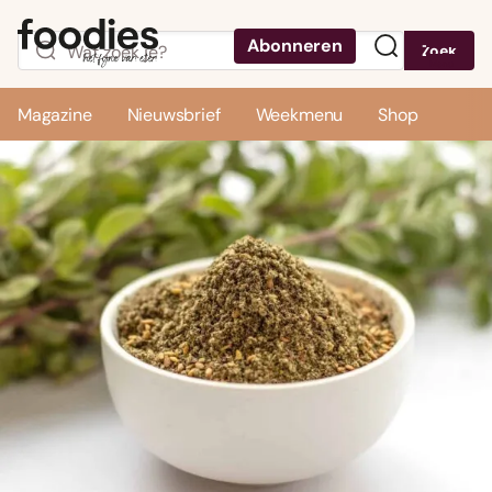
Abonneren
Zoek
Menu
Magazine
Nieuwsbrief
Weekmenu
Shop