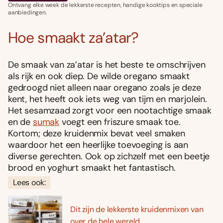
Ontvang elke week de lekkerste recepten, handige kooktips en speciale
aanbiedingen.
Hoe smaakt za’atar?
De smaak van za’atar is het beste te omschrijven
als rijk en ook diep. De wilde oregano smaakt
gedroogd niet alleen naar oregano zoals je deze
kent, het heeft ook iets weg van tijm en marjolein.
Het sesamzaad zorgt voor een nootachtige smaak
en de
sumak
voegt een friszure smaak toe.
Kortom; deze kruidenmix bevat veel smaken
waardoor het een heerlijke toevoeging is aan
diverse gerechten. Ook op zichzelf met een beetje
brood en yoghurt smaakt het fantastisch.
Lees ook:
Dit zijn de lekkerste kruidenmixen van
over de hele wereld