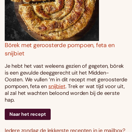
Börek met geroosterde pompoen, feta en
snijbiet
Je hebt het vast weleens gezien of gegeten, börek
is een gevulde deeggerecht uit het Midden-
Oosten. We vullen ‘m in dit recept met geroosterde
pompoen, feta en
snijbiet
. Trek er wat tijd voor uit,
al zal het wachten beloond worden bij de eerste
hap.
Naar het recept
Iedere zondag de lekkerste recepten in je mailbox?