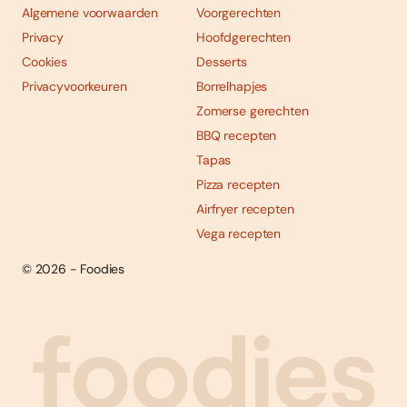
Algemene voorwaarden
Voorgerechten
Privacy
Hoofdgerechten
Cookies
Desserts
Privacyvoorkeuren
Borrelhapjes
Zomerse gerechten
BBQ recepten
Tapas
Pizza recepten
Airfryer recepten
Vega recepten
© 2026 - Foodies
Social
Foodies 08/2026
Tropische smaakexplosies
media
Abonneren
Bestellen