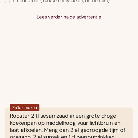
1
tl
pul biber
(Turkse chilivlokken, bij de toko)
Lees verder na de advertentie
Za'tar maken
Rooster 2 tl sesamzaad in een grote droge
koekenpan op middelhoog vuur lichtbruin en
laat afkoelen. Meng dan 2 el gedroogde tijm of
oregano, 2 el sumak en 1 tl zeezoutvlokken