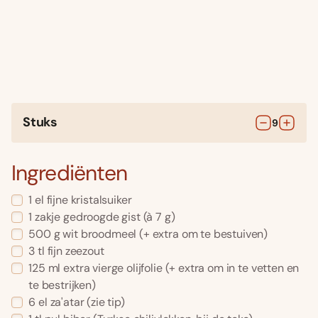
Stuks
9
Ingrediënten
1
el
fijne kristalsuiker
1
zakje
gedroogde gist
(à 7 g)
500
g
wit broodmeel
(+ extra om te bestuiven)
3
tl
fijn zeezout
125
ml
extra vierge olijfolie
(+ extra om in te vetten en
te bestrijken)
6
el
za'atar
(zie tip)