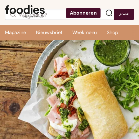
Abonneren
Zoek
Menu
Magazine
Nieuwsbrief
Weekmenu
Shop