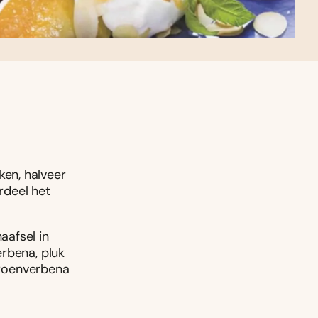
en, halveer
erdeel het
aafsel in
rbena, pluk
itroenverbena