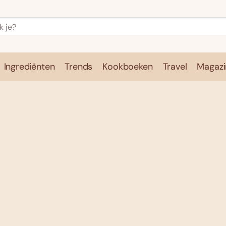
Ingrediënten
Trends
Kookboeken
Travel
Magazi
e
Kookschool
Ingrediënten
Trends
Kookboeken