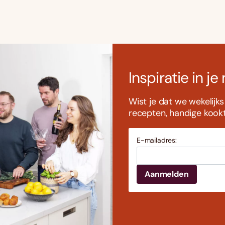
Inspiratie in je
Wist je dat we wekelijk
recepten, handige kookti
E-mailadres: