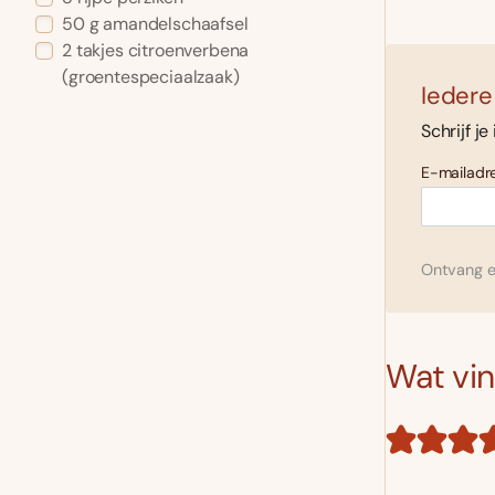
50 g amandelschaafsel
2 takjes citroenverbena
(groentespeciaalzaak)
Iedere
Schrijf je
E-mailadre
Ontvang el
Wat vind