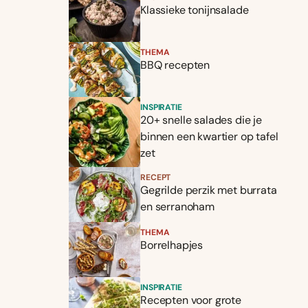
Klassieke tonijnsalade
THEMA
BBQ recepten
INSPIRATIE
20+ snelle salades die je
binnen een kwartier op tafel
zet
RECEPT
Gegrilde perzik met burrata
en serranoham
THEMA
Borrelhapjes
INSPIRATIE
Recepten voor grote