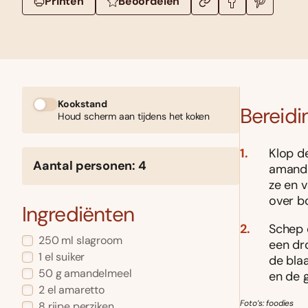
Printen
Beoordelen
Kookstand
Bereidi
Houd scherm aan tijdens het koken
Klop d
Aantal personen: 4
amande
ze en v
over b
Ingrediënten
Schep 
250 ml slagroom
een dr
1 el suiker
de blaa
50 g amandelmeel
en de 
2 el amaretto
Foto’s: foodies
8 rijpe perziken