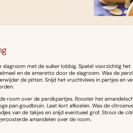
ng
e slagroom met de suiker lobbig. Spatel voorzichtig het
lmeel en de amaretto door de slagroom. Was de perzik
erwijder de pitten. Snijd het vruchtvlees in partjes en v
orden.
de room over de perzikpartjes. Rooster het amandelsch
oge pan goudbruin. Laat kort afkoelen. Was de citroenve
djes van de takjes en snijd eventueel grof. Strooi de c
geroosterde amandelen over de room.