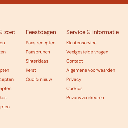
& zoet
Feestdagen
Service & informatie
ten
Paas recepten
Klantenservice
ten
Paasbrunch
Veelgestelde vragen
Sinterklaas
Contact
pten
Kerst
Algemene voorwaarden
cepten
Oud & nieuw
Privacy
epten
Cookies
kes
Privacyvoorkeuren
epten