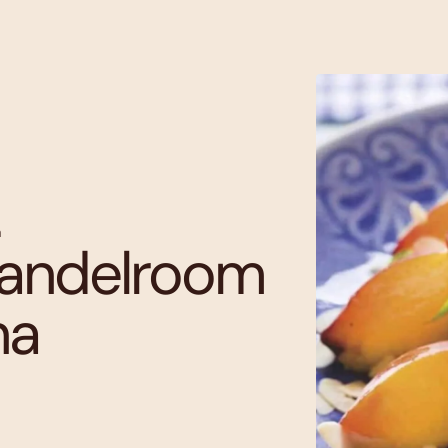
a
mandelroom
na