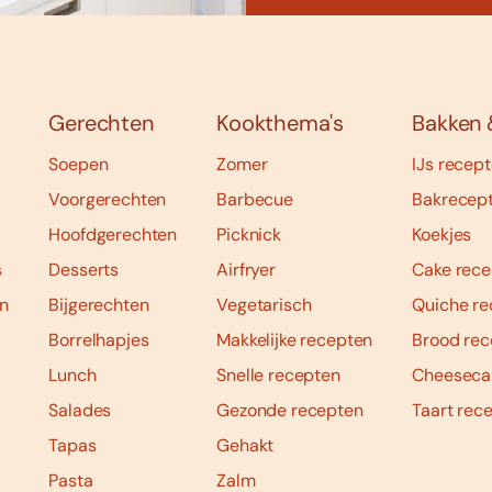
Gerechten
Kookthema's
Bakken 
Soepen
Zomer
IJs recep
Voorgerechten
Barbecue
Bakrecep
Hoofdgerechten
Picknick
Koekjes
s
Desserts
Airfryer
Cake rece
n
Bijgerechten
Vegetarisch
Quiche re
Borrelhapjes
Makkelijke recepten
Brood rec
Lunch
Snelle recepten
Cheeseca
Salades
Gezonde recepten
Taart rec
Tapas
Gehakt
Pasta
Zalm