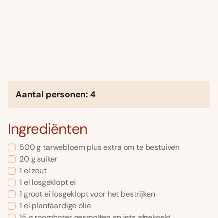
Aantal personen: 4
Ingrediënten
500 g tarwebloem plus extra om te bestuiven
20 g suiker
1 el zout
1 el losgeklopt ei
1 groot ei losgeklopt voor het bestrijken
1 el plantaardige olie
15 g roomboter gesmolten en iets afgekoeld