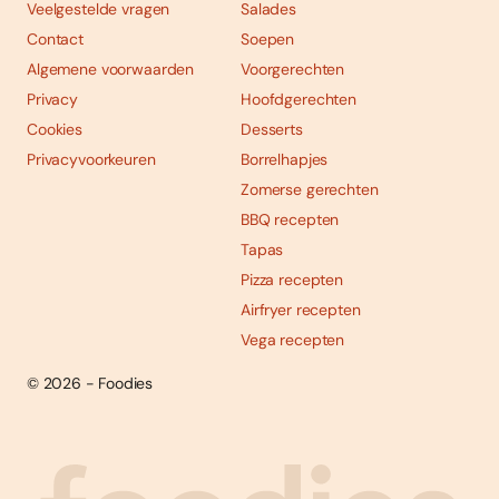
Veelgestelde vragen
Salades
Contact
Soepen
Algemene voorwaarden
Voorgerechten
Privacy
Hoofdgerechten
Cookies
Desserts
Privacyvoorkeuren
Borrelhapjes
Zomerse gerechten
BBQ recepten
Tapas
Pizza recepten
Airfryer recepten
Vega recepten
© 2026 - Foodies
Social
Foodies 08/2026
Tropische smaakexplosies
media
Abonneren