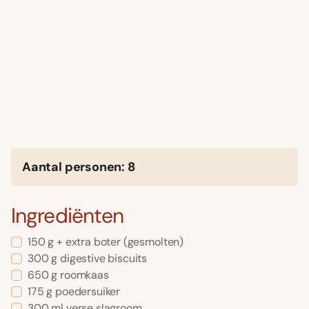
Aantal personen: 8
Ingrediënten
150 g + extra boter (gesmolten)
300 g digestive biscuits
650 g roomkaas
175 g poedersuiker
300 ml verse slagroom