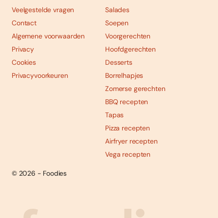
Veelgestelde vragen
Salades
Contact
Soepen
Algemene voorwaarden
Voorgerechten
Privacy
Hoofdgerechten
Cookies
Desserts
Privacyvoorkeuren
Borrelhapjes
Zomerse gerechten
BBQ recepten
Tapas
Pizza recepten
Airfryer recepten
Vega recepten
© 2026 - Foodies
Social
Foodies 08/2026
Tropische smaakexplosies
media