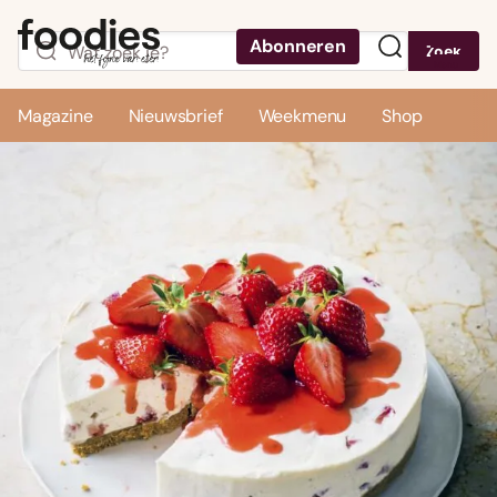
Abonneren
Zoek
Menu
Magazine
Nieuwsbrief
Weekmenu
Shop