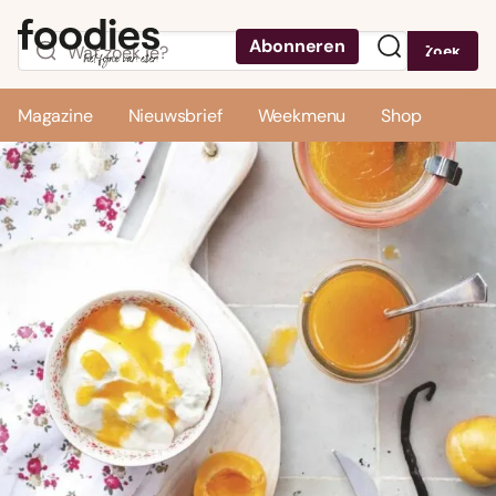
Abonneren
Zoek
Menu
Magazine
Nieuwsbrief
Weekmenu
Shop