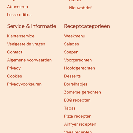
Abonneren
Nieuwsbrief
Losse edities
Service & informatie
Receptcategorieën
Klantenservice
Weekmenu
Veelgestelde vragen
Salades
Contact
Soepen
Algemene voorwaarden
Voorgerechten
Privacy
Hoofdgerechten
Cookies
Desserts
Privacyvoorkeuren
Borrelhapjes
Zomerse gerechten
BBQ recepten
Tapas
Pizza recepten
Airfryer recepten
Vega recepten