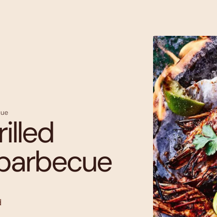
cue
illed
 barbecue
d