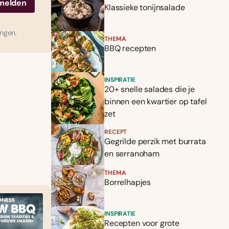
Klassieke tonijnsalade
ingen.
THEMA
BBQ recepten
INSPIRATIE
20+ snelle salades die je
binnen een kwartier op tafel
zet
RECEPT
Gegrilde perzik met burrata
en serranoham
THEMA
Borrelhapjes
INSPIRATIE
Recepten voor grote