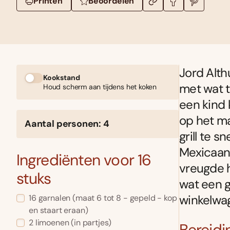
Printen
Beoordelen
Jord Althu
Kookstand
met wat t
Houd scherm aan tijdens het koken
een kind 
op het ma
Aantal personen: 4
grill te s
Mexicaans
Ingrediënten voor 16
vreugde 
stuks
wat een g
winkelwag
16 garnalen (maat 6 tot 8 - gepeld - kop
en staart eraan)
2 limoenen (in partjes)
Bereidi