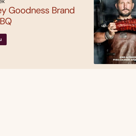
ek
y Goodness Brand
BBQ
u