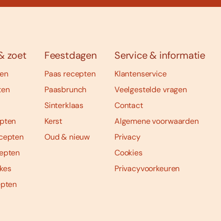
& zoet
Feestdagen
Service & informatie
ten
Paas recepten
Klantenservice
ten
Paasbrunch
Veelgestelde vragen
Sinterklaas
Contact
pten
Kerst
Algemene voorwaarden
cepten
Oud & nieuw
Privacy
epten
Cookies
kes
Privacyvoorkeuren
epten