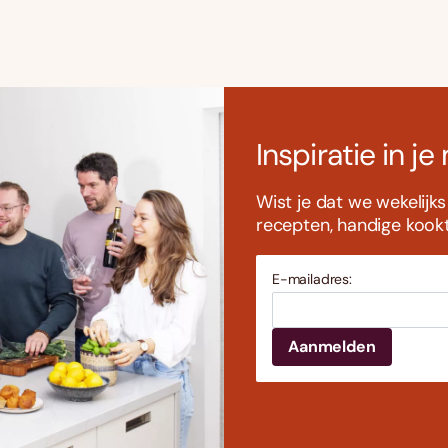
Inspiratie in je
Wist je dat we wekelijk
recepten, handige kookti
E-mailadres: