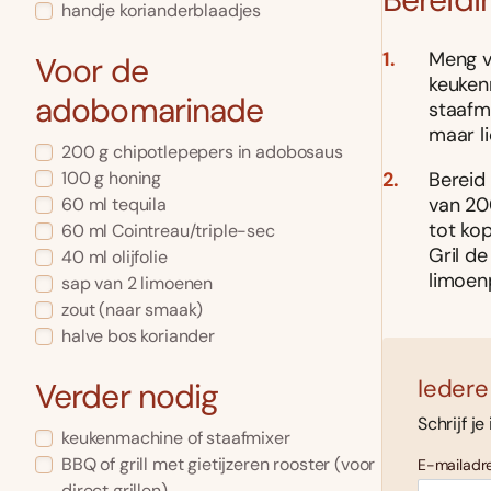
handje korianderblaadjes
Meng v
Voor de
keuken
adobomarinade
staafmi
maar li
200 g chipotlepepers in adobosaus
100 g honing
Bereid
van 200
60 ml tequila
tot kop
60 ml Cointreau/triple-sec
Gril de
40 ml olijfolie
limoen
sap van 2 limoenen
zout (naar smaak)
halve bos koriander
Iedere
Verder nodig
Schrijf je
keukenmachine of staafmixer
BBQ of grill met gietijzeren rooster (voor
E-mailadre
direct grillen)