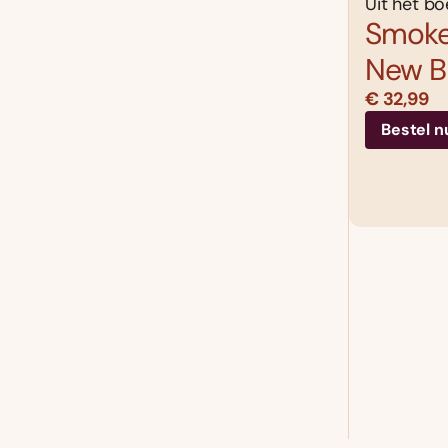
Uit het bo
Smoke
New 
€ 32,99
Bestel n