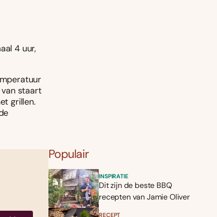
aal 4 uur,
temperatuur
 van staart
t grillen.
 de
Populair
INSPIRATIE
Dit zijn de beste BBQ
recepten van Jamie Oliver
RECEPT