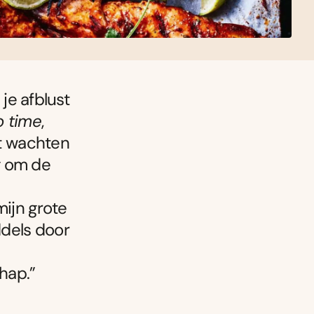
 je afblust
o time
,
et wachten
g om de
mijn grote
dels door
hap.”