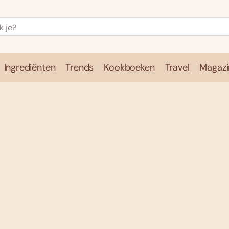
Ingrediënten
Trends
Kookboeken
Travel
Magazi
e
Kookschool
Ingrediënten
Trends
Kookboeken