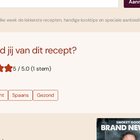
ke week de lekkerste recepten, handige kooktips en speciale aanbied
 jij van dit recept?
5 / 5.0 (1 stem)
ht
Spaans
Gezond