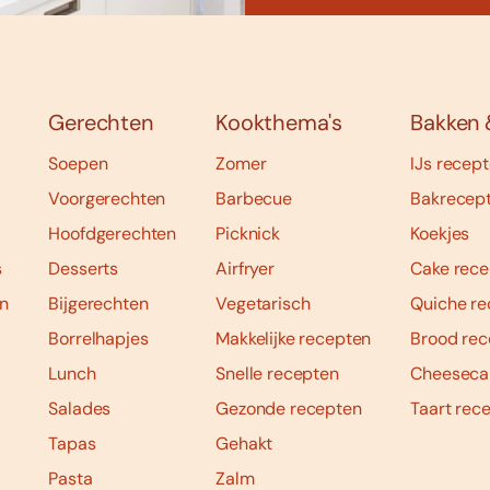
Gerechten
Kookthema's
Bakken 
Soepen
Zomer
IJs recep
Voorgerechten
Barbecue
Bakrecep
Hoofdgerechten
Picknick
Koekjes
s
Desserts
Airfryer
Cake rece
n
Bijgerechten
Vegetarisch
Quiche re
Borrelhapjes
Makkelijke recepten
Brood rec
Lunch
Snelle recepten
Cheeseca
Salades
Gezonde recepten
Taart rec
Tapas
Gehakt
Pasta
Zalm