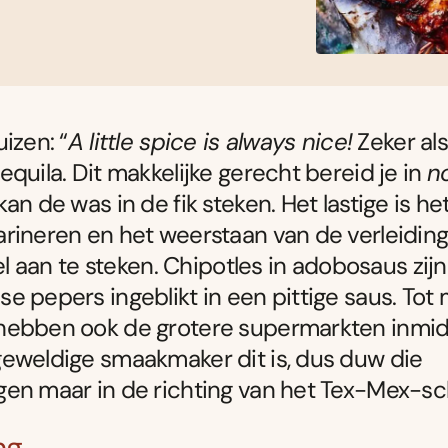
izen: “
A little spice is always nice!
Zeker als
equila. Dit makkelijke gerecht bereid je in
n
kan de was in de fik steken. Het lastige is h
rineren en het weerstaan van de verleidin
nel aan te steken. Chipotles in adobosaus zijn
e pepers ingeblikt in een pittige saus. Tot 
hebben ook de grotere supermarkten inmid
eweldige smaakmaker dit is, dus duw die
en maar in de richting van het Tex-Mex-sc
ng