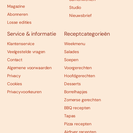
Magazine
Studio
Abonneren
Nieuwsbrief
Losse edities
Service & informatie
Receptcategorieën
Klantenservice
Weekmenu
Veelgestelde vragen
Salades
Contact
Soepen
Algemene voorwaarden
Voorgerechten
Privacy
Hoofdgerechten
Cookies
Desserts
Privacyvoorkeuren
Borrelhapjes
Zomerse gerechten
BBQ recepten
Tapas
Pizza recepten
Airfryer recepten