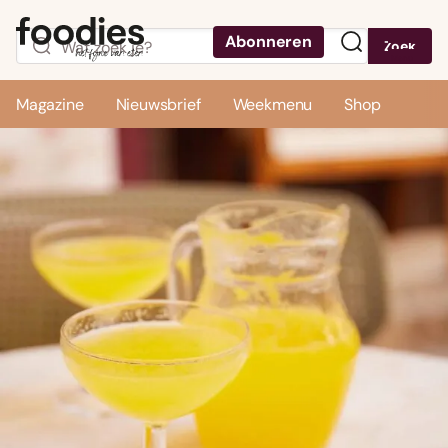
Abonneren
Zoek
Menu
Magazine
Nieuwsbrief
Weekmenu
Shop