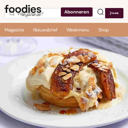
Abonneren
Zoek
Menu
Magazine
Nieuwsbrief
Weekmenu
Shop