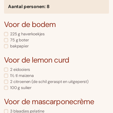
Aantal personen: 8
Voor de bodem
225 g haverkoekjes
75 g boter
bakpapier
Voor de lemon curd
2 eidooiers
1½ tl maizena
2 citroenen (de schil geraspt en uitgeperst)
100 g suiker
Voor de mascarponecrème
3 blaadjes gelatine