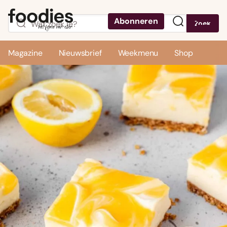
Abonneren
Zoek
Menu
Magazine
Nieuwsbrief
Weekmenu
Shop