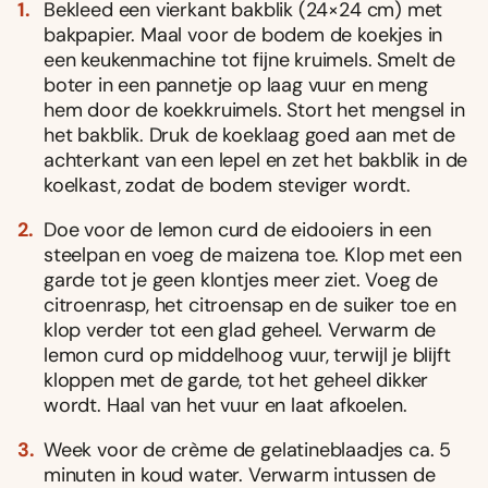
Bekleed een vierkant bakblik (24×24 cm) met
bakpapier. Maal voor de bodem de koekjes in
een keukenmachine tot fĳne kruimels. Smelt de
boter in een pannetje op laag vuur en meng
hem door de koekkruimels. Stort het mengsel in
het bakblik. Druk de koeklaag goed aan met de
achterkant van een lepel en zet het bakblik in de
koelkast, zodat de bodem steviger wordt.
Doe voor de lemon curd de eidooiers in een
steelpan en voeg de maizena toe. Klop met een
garde tot je geen klontjes meer ziet. Voeg de
citroenrasp, het citroensap en de suiker toe en
klop verder tot een glad geheel. Verwarm de
lemon curd op middelhoog vuur, terwĳl je blĳft
kloppen met de garde, tot het geheel dikker
wordt. Haal van het vuur en laat afkoelen.
Week voor de crème de gelatineblaadjes ca. 5
minuten in koud water. Verwarm intussen de