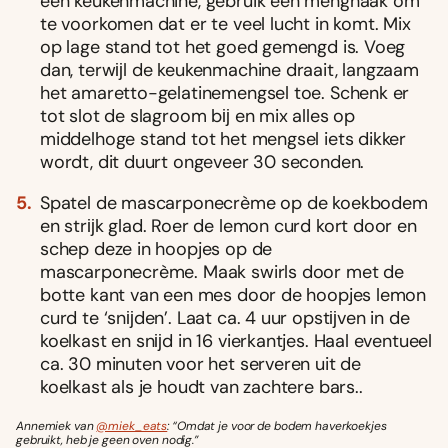
een keukenmachine, gebruik een menghaak om
te voorkomen dat er te veel lucht in komt. Mix
op lage stand tot het goed gemengd is. Voeg
dan, terwĳl de keukenmachine draait, langzaam
het amaretto-gelatinemengsel toe. Schenk er
tot slot de slagroom bĳ en mix alles op
middelhoge stand tot het mengsel iets dikker
wordt, dit duurt ongeveer 30 seconden.
Spatel de mascarponecrème op de koekbodem
en strĳk glad. Roer de lemon curd kort door en
schep deze in hoopjes op de
mascarponecrème. Maak swirls door met de
botte kant van een mes door de hoopjes lemon
curd te ‘snĳden’. Laat ca. 4 uur opstĳven in de
koelkast en snĳd in 16 vierkantjes. Haal eventueel
ca. 30 minuten voor het serveren uit de
koelkast als je houdt van zachtere bars..
Annemiek van
@miek_eats
: “Omdat je voor de bodem haverkoekjes
gebruikt, heb je geen oven nodig.”