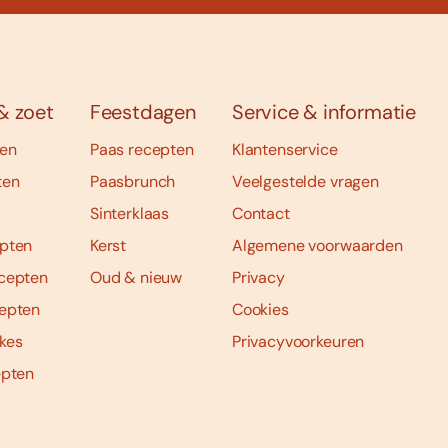
& zoet
Feestdagen
Service & informatie
ten
Paas recepten
Klantenservice
ten
Paasbrunch
Veelgestelde vragen
Sinterklaas
Contact
pten
Kerst
Algemene voorwaarden
cepten
Oud & nieuw
Privacy
epten
Cookies
kes
Privacyvoorkeuren
epten