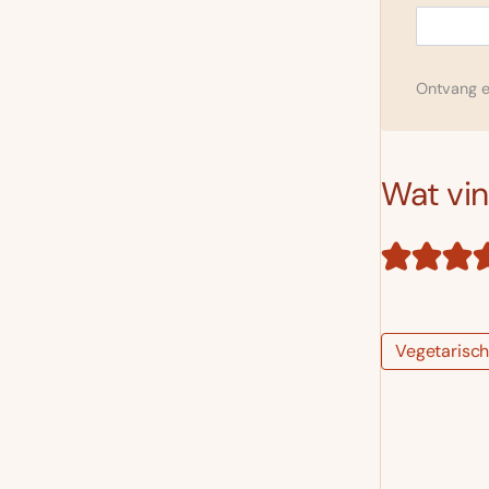
Ontvang el
Wat vind
Vegetarisc