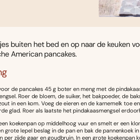
jes buiten het bed en op naar de keuken v
sche American pancakes.
ng
voor de pancakes 45 g boter en meng met de pindakaas
engsel. Roer de bloem, de suiker, het bakpoeder, de ba
 zout in een kom. Voeg de eieren en de karnemelk toe e
rde glad. Roer als laatste het pindakaasmengsel erdoor
 een koekenpan op middelhoog vuur en smelt er een klont
en grote lepel beslag in de pan en bak de pannenkoek in
n per zijde gaar en goudbruin. In een grote koekenpan k