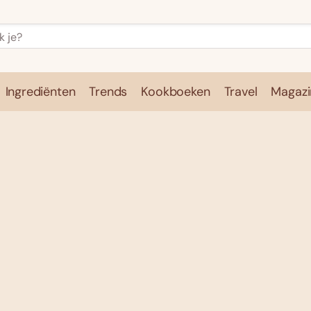
Ingrediënten
Trends
Kookboeken
Travel
Magazi
e
Kookschool
Ingrediënten
Trends
Kookboeken