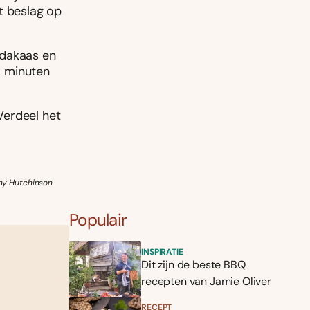
t beslag op
ndakaas en
-3 minuten
Verdeel het
ony Hutchinson
Populair
INSPIRATIE
Dit zijn de beste BBQ
recepten van Jamie Oliver
RECEPT