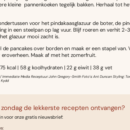
re kleine pannenkoeken tegelijk bakken. Herhaal tot he
ondertussen voor het pindakaasglazuur de boter, de pi
ng in een steelpan op lag vuur. Blijf roeren en verhit 2
het glazuur mooi zacht is.
l de pancakes over borden en maak er een stapel van. 
r eroverheen. Maak af met het zomerfruit.
75 kcal | 58 g koolhydraten | 22 g eiwit | 38 g vet
/ Immediate Media Receptuur: John Gregory-Smith Foto’s: Ant Duncan Styling: T
y Kydd
 zondag de lekkerste recepten ontvangen?
 in voor onze gratis nieuwsbrief:
s: