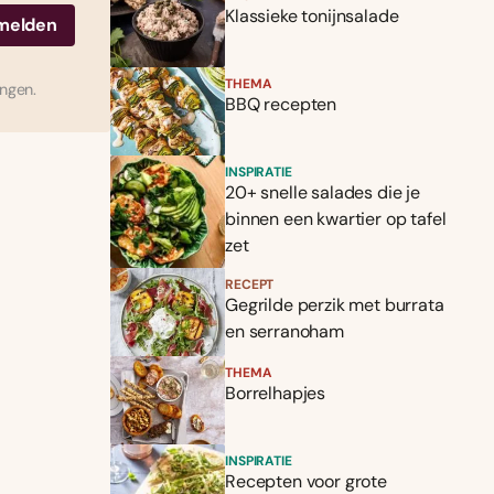
Klassieke tonijnsalade
THEMA
ingen.
BBQ recepten
INSPIRATIE
20+ snelle salades die je
binnen een kwartier op tafel
zet
RECEPT
Gegrilde perzik met burrata
en serranoham
THEMA
Borrelhapjes
INSPIRATIE
Recepten voor grote