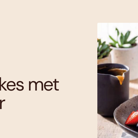
kes met
r