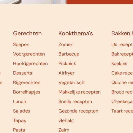
Gerechten
Kookthema's
Bakken 
Soepen
Zomer
IJs recep
Voorgerechten
Barbecue
Bakrecep
Hoofdgerechten
Picknick
Koekjes
s
Desserts
Airfryer
Cake rece
n
Bijgerechten
Vegetarisch
Quiche re
Borrelhapjes
Makkelijke recepten
Brood rec
Lunch
Snelle recepten
Cheeseca
Salades
Gezonde recepten
Taart rec
Tapas
Gehakt
Pasta
Zalm