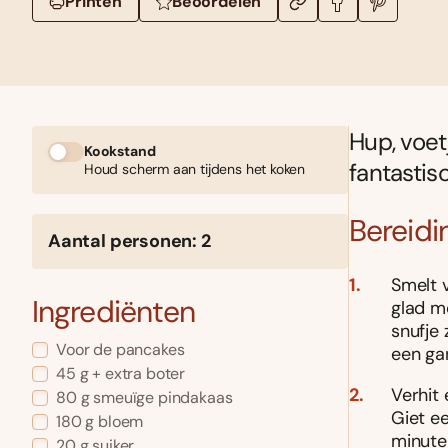
Printen
Beoordelen
Hup, voet
Kookstand
fantasti
Houd scherm aan tijdens het koken
Bereidi
Aantal personen: 2
Smelt 
Ingrediënten
glad m
snufje
Voor de pancakes
een ga
45 g + extra boter
Verhit
80 g smeuïge pindakaas
Giet e
180 g bloem
minute
20 g suiker