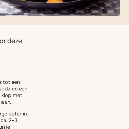
oor deze
 tot een
ksoda en een
n klop met
heen.
je boter in.
 ca. 2-3
un je