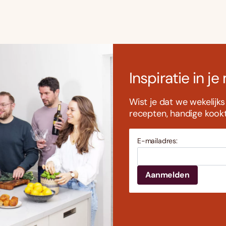
Inspiratie in je
Wist je dat we wekelijk
recepten, handige kookti
E-mailadres: