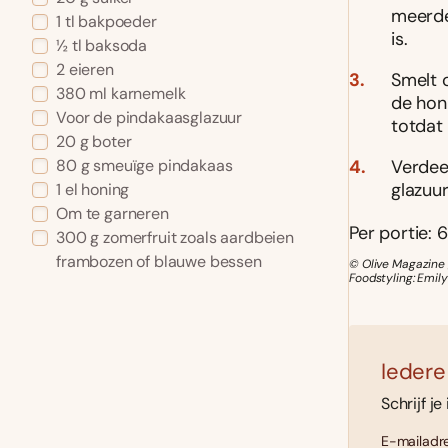
meerde
1 tl bakpoeder
is.
½ tl baksoda
2 eieren
Smelt 
380 ml karnemelk
de honi
Voor de pindakaasglazuur
totdat 
20 g boter
Verdee
80 g smeuïge pindakaas
glazuu
1 el honing
Om te garneren
Per portie: 6
300 g zomerfruit zoals aardbeien
frambozen of blauwe bessen
© Olive Magazine 
Foodstyling: Emil
Iedere
Schrijf je
E-mailadre