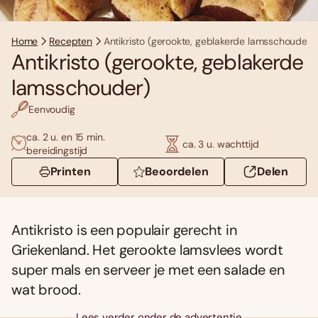
Home
Recepten
Antikristo (gerookte, geblakerde lamsschouder)
Antikristo (gerookte, geblakerde
lamsschouder)
Eenvoudig
ca. 2 u. en 15 min.
ca. 3 u. wachttijd
bereidingstijd
Printen
Beoordelen
Delen
Antikristo is een populair gerecht in
Griekenland. Het gerookte lamsvlees wordt
super mals en serveer je met een salade en
wat brood.
Lees verder onder de advertentie