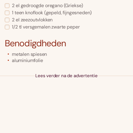
2
el
gedroogde oregano
(Griekse)
1
teen
knoflook
(gepeld, fijngesneden)
2
el
zeezoutvlokken
1/2
tl
versgemalen zwarte peper
Benodigdheden
metalen spiesen
aluminiumfolie
Lees verder na de advertentie