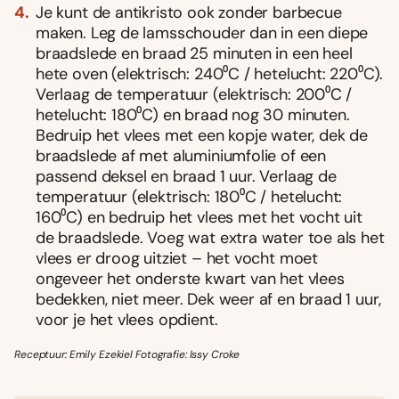
Je kunt de antikristo ook zonder barbecue
maken. Leg de lamsschouder dan in een diepe
braadslede en braad 25 minuten in een heel
hete oven (elektrisch: 240⁰C / hetelucht: 220⁰C).
Verlaag de temperatuur (elektrisch: 200⁰C /
hetelucht: 180⁰C) en braad nog 30 minuten.
Bedruip het vlees met een kopje water, dek de
braadslede af met aluminiumfolie of een
passend deksel en braad 1 uur. Verlaag de
temperatuur (elektrisch: 180⁰C / hetelucht:
160⁰C) en bedruip het vlees met het vocht uit
de braadslede. Voeg wat extra water toe als het
vlees er droog uitziet – het vocht moet
ongeveer het onderste kwart van het vlees
bedekken, niet meer. Dek weer af en braad 1 uur,
voor je het vlees opdient.
Receptuur: Emily Ezekiel Fotografie: Issy Croke