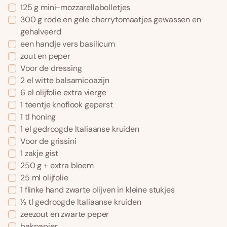
125 g mini-mozzarellabolletjes
300 g rode en gele cherrytomaatjes gewassen en
gehalveerd
een handje vers basilicum
zout en peper
Voor de dressing
2 el witte balsamicoazijn
6 el olijfolie extra vierge
1 teentje knoflook geperst
1 tl honing
1 el gedroogde Italiaanse kruiden
Voor de grissini
1 zakje gist
250 g + extra bloem
25 ml olijfolie
1 flinke hand zwarte olijven in kleine stukjes
½ tl gedroogde Italiaanse kruiden
zeezout en zwarte peper
bakpapier