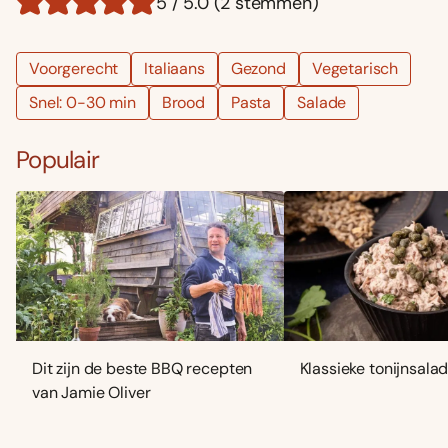
5 / 5.0 (2 stemmen)
Voorgerecht
Italiaans
Gezond
Vegetarisch
Snel: 0-30 min
Brood
Pasta
Salade
Populair
Dit zijn de beste BBQ recepten
Klassieke tonijnsala
van Jamie Oliver