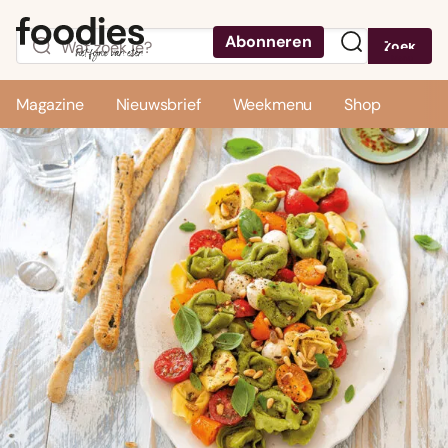
Abonneren
Zoek
Menu
Magazine
Nieuwsbrief
Weekmenu
Shop