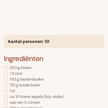
Aantal personen: 10
Ingrediënten
250 g bloem
1 tl zout
100 g basterdsuiker
125 g koude boter
1 ei
ca. 10 kleine appels (bijv. elstar)
sap van ½ citroen