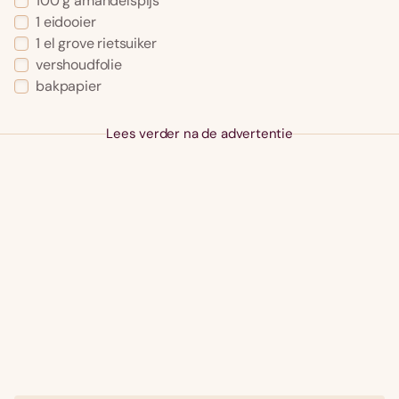
100 g amandelspijs
1 eidooier
1 el grove rietsuiker
vershoudfolie
bakpapier
Lees verder na de advertentie