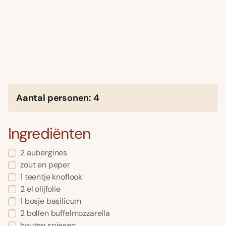
Aantal personen: 4
Ingrediënten
2 aubergines
zout en peper
1 teentje knoflook
2 el olijfolie
1 bosje basilicum
2 bollen buffelmozzarella
houten spiesen