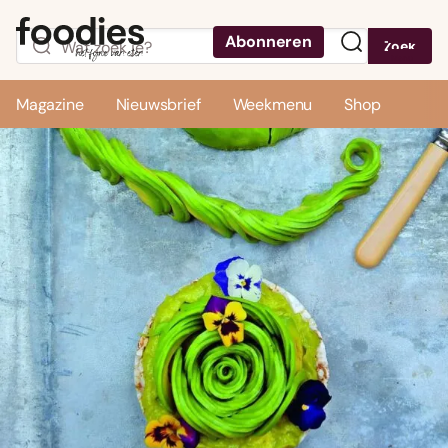
Abonneren
Zoek
Menu
Magazine
Nieuwsbrief
Weekmenu
Shop