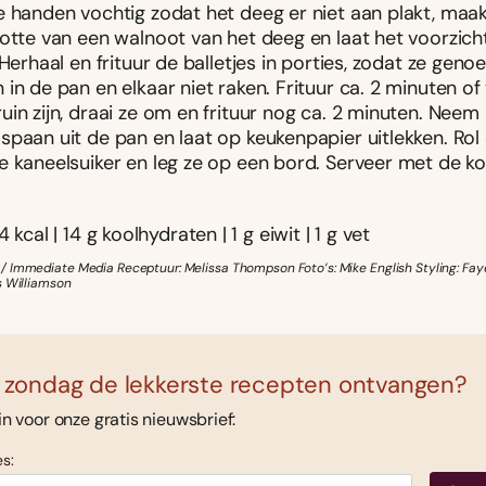
e handen vochtig zodat het deeg er niet aan plakt, maak
otte van een walnoot van het deeg en laat het voorzichti
 Herhaal en frituur de balletjes in porties, zodat ze geno
in de pan en elkaar niet raken. Frituur ca. 2 minuten of 
uin zijn, draai ze om en frituur nog ca. 2 minuten. Nee
paan uit de pan en laat op keukenpapier uitlekken. Rol e
e kaneelsuiker en leg ze op een bord. Serveer met de ko
4 kcal | 14 g koolhydraten | 1 g eiwit | 1 g vet
 Immediate Media Receptuur: Melissa Thompson Foto’s: Mike English Styling: Fa
s Williamson
 zondag de lekkerste recepten ontvangen?
 in voor onze gratis nieuwsbrief:
s: