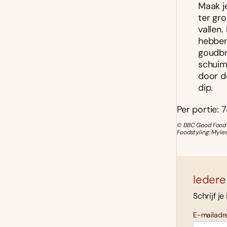
Maak j
ter gro
vallen.
hebben 
goudbr
schuims
door d
dip.
Per portie: 7
© BBC Good Food /
Foodstyling: Myle
Iedere
Schrijf je
E-mailadre