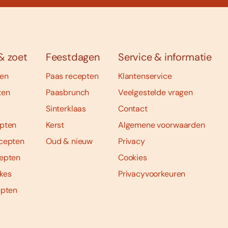
& zoet
Feestdagen
Service & informatie
ten
Paas recepten
Klantenservice
ten
Paasbrunch
Veelgestelde vragen
Sinterklaas
Contact
pten
Kerst
Algemene voorwaarden
cepten
Oud & nieuw
Privacy
epten
Cookies
kes
Privacyvoorkeuren
epten