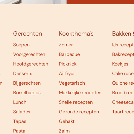
Gerechten
Kookthema's
Bakken 
Soepen
Zomer
IJs recep
Voorgerechten
Barbecue
Bakrecep
Hoofdgerechten
Picknick
Koekjes
s
Desserts
Airfryer
Cake rece
n
Bijgerechten
Vegetarisch
Quiche re
Borrelhapjes
Makkelijke recepten
Brood rec
Lunch
Snelle recepten
Cheeseca
Salades
Gezonde recepten
Taart rec
Tapas
Gehakt
Pasta
Zalm