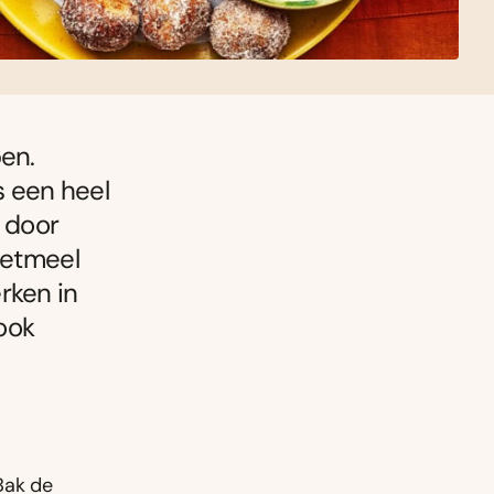
ben.
s een heel
r door
zetmeel
rken in
ook
Bak de