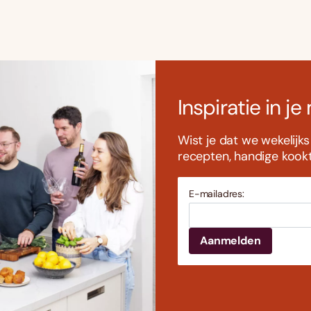
Inspiratie in je
Wist je dat we wekelijk
recepten, handige kookti
E-mailadres: