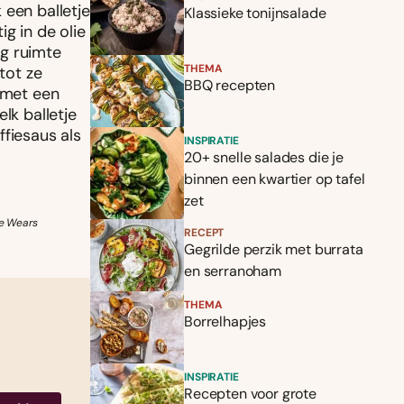
 een balletje
Klassieke tonijnsalade
g in de olie
eg ruimte
THEMA
tot ze
BBQ recepten
m met een
lk balletje
ffiesaus als
INSPIRATIE
20+ snelle salades die je
binnen een kwartier op tafel
zet
ye Wears
RECEPT
Gegrilde perzik met burrata
en serranoham
THEMA
Borrelhapjes
INSPIRATIE
Recepten voor grote