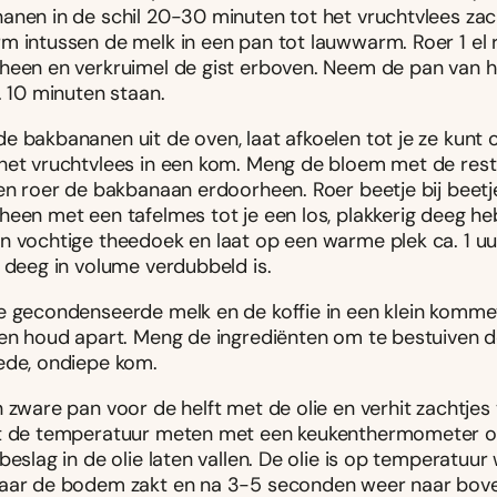
anen in de schil 20-30 minuten tot het vruchtvlees zach
m intussen de melk in een pan tot lauwwarm. Roer 1 el r
heen en verkruimel de gist erboven. Neem de pan van h
. 10 minuten staan.
e bakbananen uit de oven, laat afkoelen tot je ze kunt
het vruchtvlees in een kom. Meng de bloem met de rest
 en roer de bakbanaan erdoorheen. Roer beetje bij beetj
heen met een tafelmes tot je een los, plakkerig deeg heb
 vochtige theedoek en laat op een warme plek ca. 1 uur 
t deeg in volume verdubbeld is.
e gecondenseerde melk en de koffie in een klein komme
 en houd apart. Meng de ingrediënten om te bestuiven d
ede, ondiepe kom.
 zware pan voor de helft met de olie en verhit zachtjes 
t de temperatuur meten met een keukenthermometer of
beslag in de olie laten vallen. De olie is op temperatuu
aar de bodem zakt en na 3-5 seconden weer naar bov