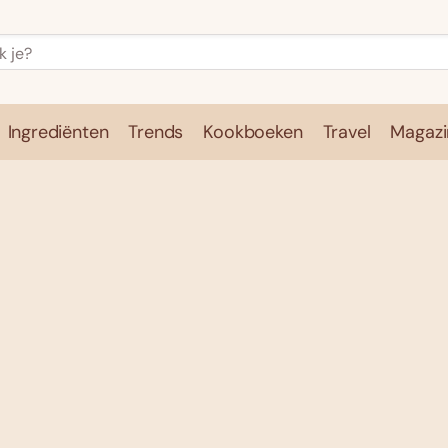
Ingrediënten
Trends
Kookboeken
Travel
Magazi
e
Kookschool
Ingrediënten
Trends
Kookboeken