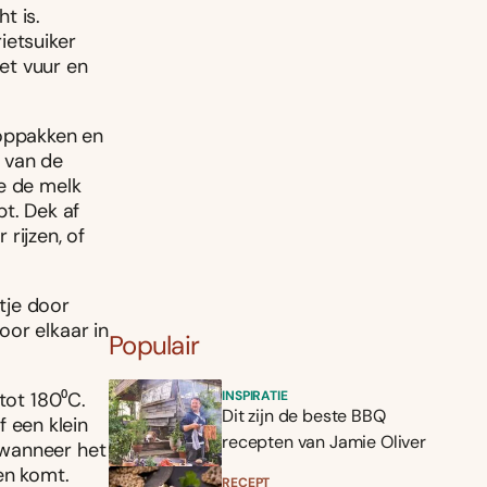
t is.
ietsuiker
et vuur en
 oppakken en
 van de
e de melk
t. Dek af
rijzen, of
tje door
oor elkaar in
Populair
tot 180⁰C.
INSPIRATIE
Dit zijn de beste BBQ
 een klein
recepten van Jamie Oliver
r wanneer het
en komt.
RECEPT