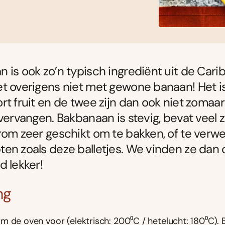
 is ook zo’n typisch ingrediënt uit de Cari
t overigens niet met gewone banaan! Het i
rt fruit en de twee zijn dan ook niet zomaa
 vervangen. Bakbanaan is stevig, bevat veel 
rom zeer geschikt om te bakken, of te verwe
en zoals deze balletjes. We vinden ze dan 
d lekker!
ng
m de oven voor (elektrisch: 200⁰C / hetelucht: 180⁰C). 