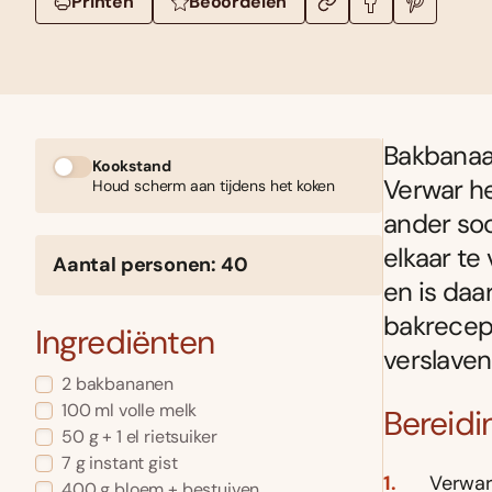
Printen
Beoordelen
Bakbanaan
Kookstand
Verwar he
Houd scherm aan tijdens het koken
ander soo
elkaar te
Aantal personen: 40
en is daa
bakrecept
Ingrediënten
verslaven
2 bakbananen
100 ml volle melk
Bereidi
50 g + 1 el rietsuiker
7 g instant gist
Verwar
400 g bloem + bestuiven