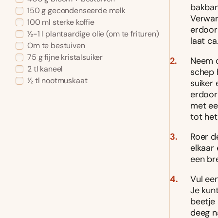
bakban
150 g gecondenseerde melk
Verwar
100 ml sterke koffie
erdoor
½-1 l plantaardige olie (om te frituren)
laat ca
Om te bestuiven
75 g fijne kristalsuiker
Neem d
2 tl kaneel
schep 
½ tl nootmuskaat
suiker
erdoor
met een
tot he
Roer d
elkaar
een br
Vul een
Je kun
beetje 
deeg n